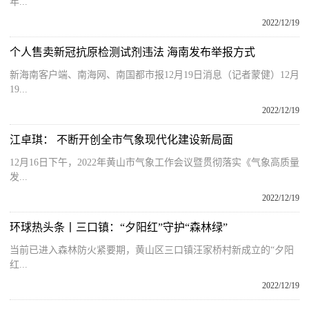
年...
2022/12/19
个人售卖新冠抗原检测试剂违法 海南发布举报方式
新海南客户端、南海网、南国都市报12月19日消息（记者蒙健）12月
19...
2022/12/19
江卓琪： 不断开创全市气象现代化建设新局面
12月16日下午，2022年黄山市气象工作会议暨贯彻落实《气象高质量
发...
2022/12/19
环球热头条丨三口镇：“夕阳红”守护“森林绿”
当前已进入森林防火紧要期，黄山区三口镇汪家桥村新成立的“夕阳
红...
2022/12/19