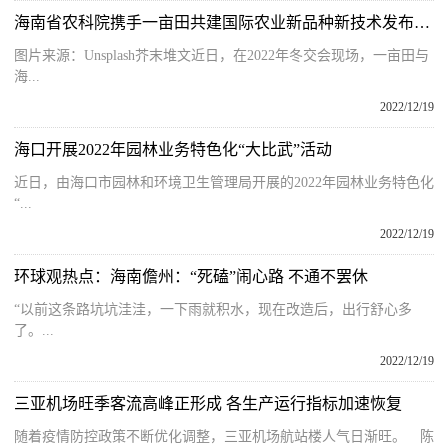
海南省农科院携手一亩田共建国际农业新品种新技术发布平台
图片来源：Unsplash芥末堆文近日，在2022年冬交会现场，一亩田与
海...
2022/12/19
海口开展2022年园林业务特色化“大比武”活动
近日，由海口市园林和环境卫生管理局开展的2022年园林业务特色化
“...
2022/12/19
环球观热点：海南儋州：“死磕”闹心路 不通不罢休
“以前这条路坑坑洼洼，一下雨就积水，现在改造后，出行舒心多
了。...
2022/12/19
三亚机场旺季客流高峰正形成 各生产运行指标加速恢复
随着疫情防控政策不断优化调整，三亚机场航站楼人气日渐旺。 陈