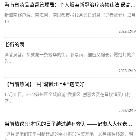
海南省药品监督管理局：个人贩卖新冠治疗药物违法 最高处货值金额30倍罚款
新海南客户端、南海网、南国都市报12月19日消息（记者蒙健）12月
19...
2022/12/19
老街的雨
滴答滴答。灰蒙蒙一条繁华的街，都是雨，细密又绵长。霓虹灯的广
告...
2022/12/19
【当前热闻】“村”游徽州 “乡”遇美好
12月18日，2022徽州区全域旅游“微景区”创意大赛在呈坎镇灵山村
盛...
2022/12/19
当前热议!让村民的日子越过越有奔头 ——记市人大代表章文静
“这片是咱们田里村新建成的乡村振兴油菜基地，10月播种移栽，明