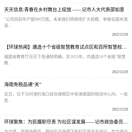
天天信息:青春在乡村舞台上绽放 ——记市人大代表邵如意
“公司目前年产能800万瓶，未来我们将继续扩大规模，争做全国米酒
品...
2022/12/20
【环球热闻】遴选十个省级智慧教育试点区和百所智慧校园试点校！福建以点带面推动教育数字化
福建省教育厅近日下发通知明确，至2025年，共遴选10个省级“智慧
教...
2022/12/20
海南免税品通“关”
近日，位于马村港的海口综合保税区中免海南国际物流中心内，一批
批...
2022/12/20
环球聚焦：为民履职尽责 为社区谋发展——记市政协委员方文斌
方文斌，市政协委员、徽州区岩寺镇下街社区党总支书记。作为来自