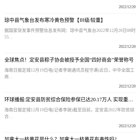
2022/12/20
琼中县气象台发布寒冷黄色预警【Ⅲ级/较重】
据国家突发事件预警信息发布网：琼中县气象台2022年12月20日08时
55...
2022/12/20
全球焦点！定安县粽子协会被授予全国“四好商会”荣誉称号
海南日报定城12月19日电(记者李豌通讯员程守满)近日，中华全国工
商...
2022/12/20
环球播报:定安县防贫综合保险参保已达20.17万人 实现重点人群全覆盖
海南日报定城12月19日电(记者李豌)截至目前，定安县2022年防贫综
合...
2022/12/20
加拿大一枝黄花是什么？加拿大一枝黄花有毒性吗?