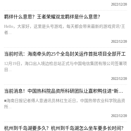
2022/12/20
羁绊什么意思？王者荣耀双龙羁绊是什么意思？
Hello，大家好，这里是头号游戏，每天都会带来最新的游戏资讯!王
者...
2022/12/20
当前时讯：海南牵头的25个全岛封关运作首批项目全部开工
12月19日，海口出入境边检总站正式与中国电信集团有限公司签署项
目...
2022/12/20
当前消息！中国热科院品资所科研团队让嘉积鸭住进“新套间”
■海南日报记者傅人意通讯员林红生近日，中国热带农业科学院品资
所...
2022/12/20
杭州到千岛湖要多久？杭州到千岛湖怎么坐车要多长时间？