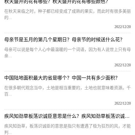
秋天盛开的花有哪些？秋天盛开的花有哪些颜色？
在秋天来临之时，种子都已经变成了成熟的果实，而此时有很多美丽
的...
2022/12/20
母亲节是五月的第几个星期日？母亲节的时候送什么花？
母亲可以说是每个人心中最温暖的一个词语，因为有人说世上只有母
亲...
2022/12/20
中国陆地面积最大的省是哪个？中国一共有多少面积？
在很多朝代观念当中，土地是相当重要的，土地也就意味着资源。千
百...
2022/12/20
疾风知劲草板荡识诚臣意思是什么？疾风知劲草板荡识诚臣全诗赏析
疾风知劲草，板荡识诚臣的意思是指只有遭遇了极为狂烈的风，才能
判...