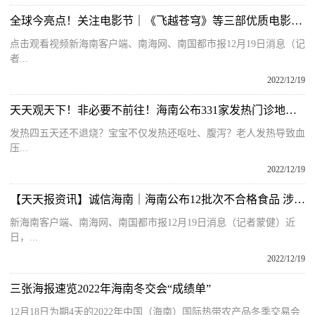
全球今亮点！关注电影节｜《飞越苍穹》等三部优质电影在三亚发布
点击观看视频新海南客户端、南海网、南国都市报12月19日消息（记
者...
2022/12/19
天天观天下！非必要不前往！海南公布331家发热门诊地址电话
发热四五天还不退烧？宝宝不仅发热还呕吐、腹泻？老人发热导致血
压...
2022/12/19
【天天报资讯】诚信海南｜海南公布12批次不合格食品 涉及鱼、虾、芒果、上海青等
新海南客户端、南海网、南国都市报12月19日消息（记者蒙健）近
日，...
2022/12/19
三张海报速览2022年海南冬交会“成绩单”
12月18日为期4天的2022年中国（海南）国际热带农产品冬季交易会