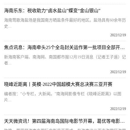
海南乐东：税收助力“卤水盐山”蝶变“金山银山”
海南莺歌海盐场是我国南方晒盐条件最好的地区。盐场具有60余年历
史...
2022/12/19
焦点讯息：海南牵头25个全岛封关运作第一批项目全部开工 总投资约117亿元
新海南客户端、南海网、南国都市报12月19日消息（记者王子遥）记
者...
2022/12/19
晓峰近距离丨英模·2022中国超模大赛总决赛三亚开赛
编者按：“小专栏，大新闻。”南海网影像专栏《晓峰近距离》以图
片...
2022/12/19
天天微资讯！第四届海南岛国际电影节开幕，葛优等电影人齐亮相