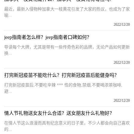
最近，最新入侵物种加拿大一枝黄花引发了大家的热议，也成为了家
喻...
2022/12/20
jeep指南者怎么样？jeep指南者口碑如何？
导读每个大牌，尤其是带有一些传奇色彩的品牌，无论产品如何更新
换...
2022/12/20
打完新冠疫苗不能吃什么？打完新冠疫苗后能健身吗？
打完新冠疫苗后,不要吃辛辣 *** 性的食物,禁烟,不要喝浓茶咖啡,
避...
2022/12/20
情人节礼物送女友什么合适？送女朋友什么礼物好？
在情人节这么浪漫而具有纪念意义的日子里，不少人都会向自己喜欢
的...