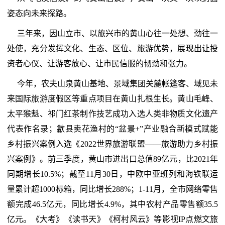
姿态向未来探路。
三年来，因山立市、以旅兴市的黄山心往一处想、劲往一
处使，充分发挥文化、生态、区位、旅游优势，展现出让投
资者心仪、让游客放心、让市民信服的韧劲和张力。
今年，农夫山泉黄山基地、景域集团关麓帐篷客、域见未
来国际旅游度假区等重点项目在黄山扎根生长。黄山毛峰、
太平猴魁、祁门红茶制作技艺成功入选人类非物质文化遗产
代表作名录；歙县卖花渔村的“盆景+”产业融合新模式赋能
乡村振兴案例入选《2022世界旅游联盟——旅游助力乡村振
兴案例》。前三季度，黄山市进出口总值89亿元，比2021年
同期增长10.5%；截至11月30日，中欧中亚班列和海铁联运
量累计超1000标箱，同比增长288%；1-11月，全市网络零售
额完成46.5亿元，同比增长4.9%，其中农村产品零售额35.5
亿元。《大考》《读书天》《柯村风云》等影视IP点燃文旅