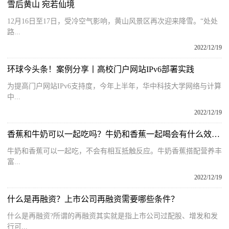
雪后黄山 宛若仙境
12月16日至17日，受冷空气影响，黄山风景区再次迎来降雪。“处处
路...
2022/12/19
环球今头条！案例分享丨高校门户网站IPv6部署实践
为提高门户网站IPv6支持度，今年上半年，华中科技大学网络与计算
中...
2022/12/19
香蕉和牛奶可以一起吃吗？牛奶和香蕉一起喝会有什么效果？
牛奶和香蕉可以一起吃，不会有相互抵触反应。牛奶香蕉搭配营养丰
富...
2022/12/19
什么是再融资？上市公司再融资需要哪些条件？
什么是再融资?所谓的再融资其实就是指上市公司过配股、增发和发
行可...