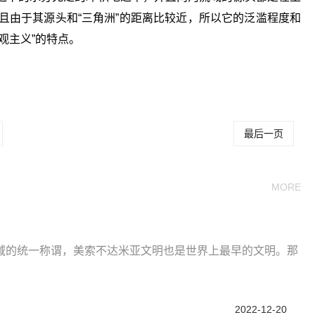
且由于其源头和“三角洲”的距离比较近，所以它的泛滥程度和
观主义”的特点。
什么
两河流域的特点是什么
两河流域是什么文明
最后一页
MORE
域的统一称谓，美索不达米亚文明也是世界上最早的文明。那
2022-12-20