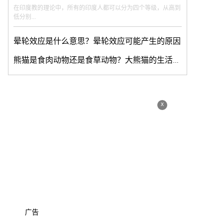
在印度教的理论中，所有的印度人都可以分为四个等级，从高到
低分别...
晕轮效应是什么意思？晕轮效应可能产生的原因
熊猫是食肉动物还是食草动物？大熊猫的生活习性是怎样的？
x
广告