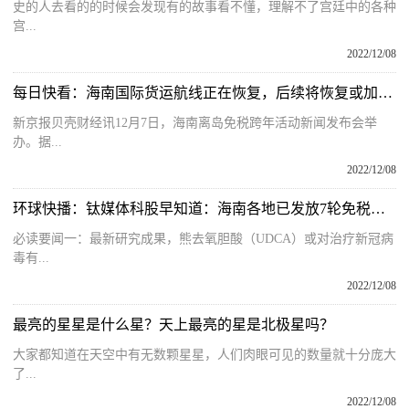
史的人去看的的时候会发现有的故事看不懂，理解不了宫廷中的各种
宫...
2022/12/08
每日快看：海南国际货运航线正在恢复，后续将恢复或加密更多国际航线
新京报贝壳财经讯12月7日，海南离岛免税跨年活动新闻发布会举
办。据...
2022/12/08
环球快播：钛媒体科股早知道：海南各地已发放7轮免税消费券，以促进疫情后免税及整体消费市场恢复；最新研究成果，熊去氧胆酸（UDCA）或对治疗新冠病毒有奇效
必读要闻一：最新研究成果，熊去氧胆酸（UDCA）或对治疗新冠病
毒有...
2022/12/08
最亮的星星是什么星？天上最亮的星是北极星吗？
大家都知道在天空中有无数颗星星，人们肉眼可见的数量就十分庞大
了...
2022/12/08