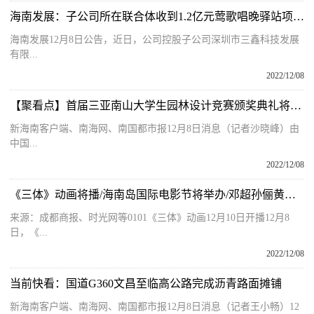
海南发展：子公司所在联合体收到1.2亿元莺歌唱晚驿站项目一期工程EPC中标通知书
海南发展12月8日公告，近日，公司控股子公司深圳市三鑫科技发展
有限...
2022/12/08
【聚看点】首届三亚南山大学生园林设计竞赛颁奖典礼将举行
新海南客户端、南海网、南国都市报12月8日消息（记者沙晓峰）由
中国...
2022/12/08
《三体》动画将播/海南岛国际电影节将举办/邓超孙俪黄轩章子怡加盟《阿凡达2》配音阵容/电影版《想见你》近期上映……
来源：成都商报、时光网等0101《三体》动画12月10日开播12月8
日，《...
2022/12/08
当前快看：国道G360文昌至临高公路完成沥青路面摊铺
新海南客户端、南海网、南国都市报12月8日消息（记者王小畅）12