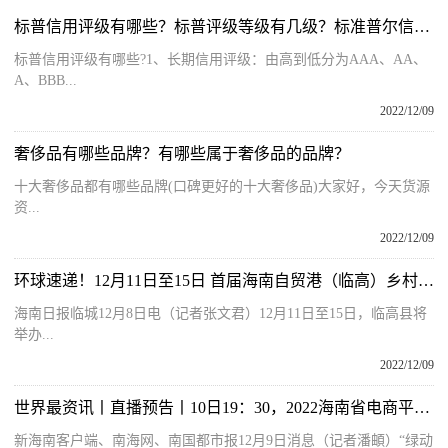
标普信用评级有哪些？标普评级等级有几级？标准普尔信用评级
标普信用评级有哪些?1、长期信用评级：由高到低分为AAA、AA、
A、BBB...
2022/12/09
奢侈品有哪些品牌？有哪些属于奢侈品的品牌？
十大奢侈品都有哪些品牌(口碑更好的十大奢侈品)大家好，今天货源
资...
2022/12/09
环球速递！12月11日至15日 首届海南自贸港（临高）乡村振兴发展论坛将举行
海南日报临城12月8日电（记者张文君）12月11日至15日，临高县将
举办...
2022/12/09
世界最资讯丨直播预告丨10日19：30，2022海南省电商平台禁塑宣传推广活动总结仪式举行
新海南客户端、南海网、南国都市报12月9日消息（记者潘頔）“绿动