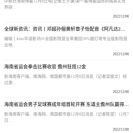
中新社海南博鳌12月8日电(记者王子谦)第一届博鳌国际药械真实世
界研...
2022/12/08
全球新资讯：资讯丨邓超孙俪黄轩章子怡配音《阿凡达2》 第四届海南岛国际电影节重启
编辑丨kino华语影讯01全国影院营业率重回50%据灯塔专业版影院营
业地...
2022/12/08
海南省运会拳击比赛收官 儋州狂揽12金
新海南客户端、南海网、南国都市报12月8日消息（记者梁振文）经
过激...
2022/12/08
海南省运会男子足球赛成年组首轮开赛 东道主儋州队赢得开门红
新海南客户端、南海网、南国都市报12月8日消息（记者陈望）12月7
日...
2022/12/08