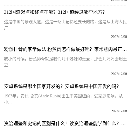
312国道起点和终点在哪？312国道经过哪些地方？
这是中国的景观大道，这是一条比记忆还要长的路，这是从上海人民
广...
2022/12/08
粉蒸排骨的家常做法 粉蒸肉怎样做最好吃？家常蒸肉最正宗的做法
我小的时候，粉蒸排骨就是我们几个姊妹的更爱，那会儿妈妈会用土
豆...
2022/12/08
安卓系统是哪个国家开发的？安卓系统是中国开发的吗？
1963年，安迪·鲁宾(Andy Rubin)出生于美国纽约，受家庭影响，从
小...
2022/12/08
资治通鉴和史记的区别是什么？读资治通鉴能学到什么？资治通鉴的读法指导