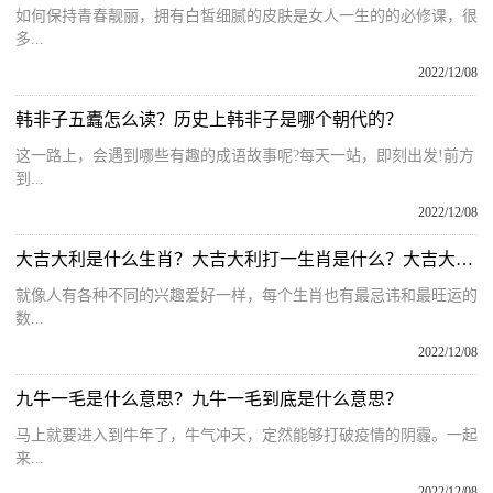
如何保持青春靓丽，拥有白皙细腻的皮肤是女人一生的的必修课，很
多...
2022/12/08
韩非子五蠹怎么读？历史上韩非子是哪个朝代的？
这一路上，会遇到哪些有趣的成语故事呢?每天一站，即刻出发!前方
到...
2022/12/08
大吉大利是什么生肖？大吉大利打一生肖是什么？大吉大利打一个精准动物
就像人有各种不同的兴趣爱好一样，每个生肖也有最忌讳和最旺运的
数...
2022/12/08
九牛一毛是什么意思？九牛一毛到底是什么意思？
马上就要进入到牛年了，牛气冲天，定然能够打破疫情的阴霾。一起
来...
2022/12/08