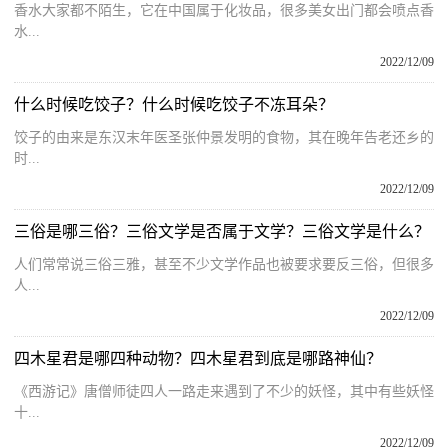
香水大家都不陌生，它在中国属于化妆品，很多美女出门都会喷点香
水...
2022/12/09
什么时候吃饺子？什么时候吃饺子不冻耳朵？
饺子的由来是东汉末年医圣张仲景发明的食物，其在晚年告老还乡的
时...
2022/12/09
三俗是哪三俗？三俗文学是否属于文学？三俗文学是什么？
人们常常说三俗三雅，甚至不少文学作品也被要求要反三俗，但很多
人...
2022/12/09
四木星君是哪四种动物？四木星君到底是哪路神仙？
《西游记》唐僧师徒四人一路走来遇到了不少的妖怪，其中有些妖怪
十...
2022/12/09