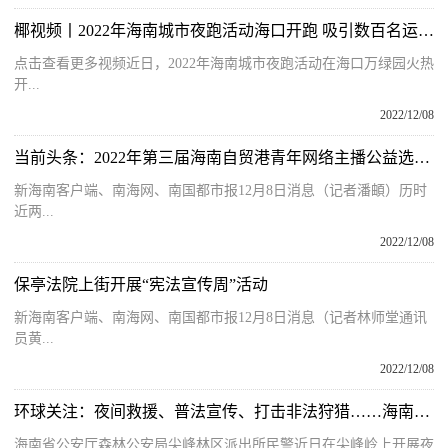
椰视频丨2022年海南城市夜跑活动海口开跑 吸引数百名运动爱好者参与
点击查看更多视频近日，2022年海南城市夜跑活动在海口万绿园火热
开...
2022/12/08
当前头条：2022年第三届海南自贸港青年网络主播公益选拔赛暨动感地带星主播选拔赛复赛名单出炉
新海南客户端、南海网、南国都市报12月8日消息（记者潘頔）历时
近两...
2022/12/08
保亭法院上街开展“宪法宣传周”活动
新海南客户端、南海网、南国都市报12月8日消息（记者林师堂通讯
员黄...
2022/12/08
环球关注：夜间救援、普法宣传、打击非法狩猎……海南警民这样联动共护林区平安
海南省公安厅森林公安局尖峰林区派出所民警近日在尖峰岭上开展夜