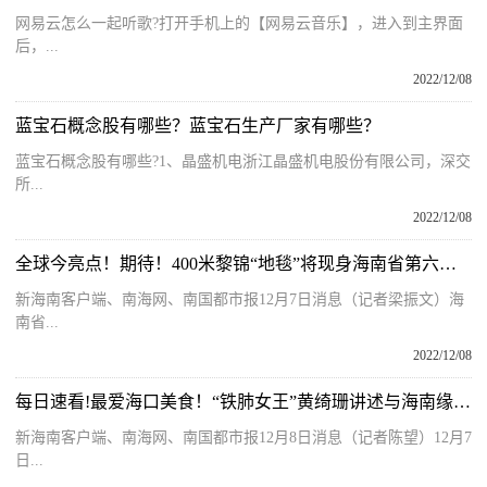
网易云怎么一起听歌?打开手机上的【网易云音乐】，进入到主界面
后，...
2022/12/08
蓝宝石概念股有哪些？蓝宝石生产厂家有哪些？
蓝宝石概念股有哪些?1、晶盛机电浙江晶盛机电股份有限公司，深交
所...
2022/12/08
全球今亮点！期待！400米黎锦“地毯”将现身海南省第六届运动会开幕式
新海南客户端、南海网、南国都市报12月7日消息（记者梁振文）海
南省...
2022/12/08
每日速看!最爱海口美食！“铁肺女王”黄绮珊讲述与海南缘分故事
新海南客户端、南海网、南国都市报12月8日消息（记者陈望）12月7
日...