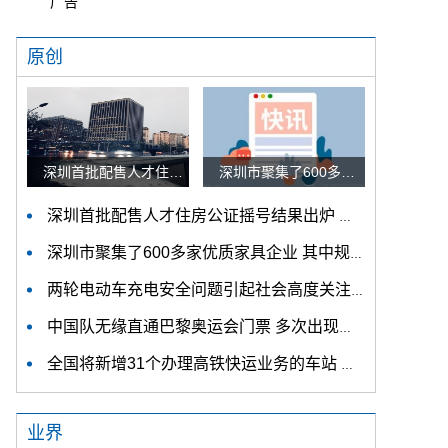
广告
原创
深圳首批配售人才住房公证摇号结果出炉 认购家庭将于12月9日起选房
深圳市聚集了600多家优质家具企业 其中规模以上企业占比90%
深圳首批配售人才住房公证摇号结果出炉 认购家庭将于12月9日起选房
深圳市聚集了600多家优质家具企业 其中规模以上企业占比90%
两轮电动车充电安全问题引起社会高度关注 多措并举强化充电安全监管
中国队无缘直通巴黎奥运会门票 多次出现失误平衡木唐茜靖、罗蕊掉木
全国将新增31个办理高铁快运业务的车站 高铁快运车站将达280个
业界