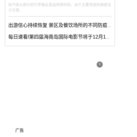
如今绝大部分的行李箱全是选用密码锁，由于主要用途的缘故设
计方案...
出游信心持续恢复 景区及餐饮场所的不同防疫要求需留意
每日速看!第四届海南岛国际电影节将于12月18日举办
x
广告