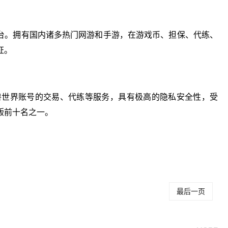
平台。拥有国内诸多热门网游和手游，在游戏币、担保、代练、
证。
于魔兽世界账号的交易、代练等服务，具有极高的隐私安全性，受
版前十名之一。
戏交易上哪个平
游戏交易平台app哪个
游戏交易平台排行
好
榜
最后一页