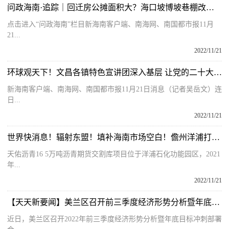
问政海南·追踪｜回迁房公摊面积大？海口坡博坡巷棚改项目再遭业主质疑
点击进入“问政海南”栏目新海南客户端、南海网、南国都市报11月
21...
2022/11/21
环球观天下！文昌各镇特色宣讲团深入基层 让党的二十大精神走进千家万户
新海南客户端、南海网、南国都市报11月21日消息（记者吴岳文）连
日...
2022/11/21
世界快消息！辐射东盟！填补海南市场空白！儋州洋浦打造华南地区沥青期货交割库
天佑沥青16 5万吨沥青期货交割库项目位于洋浦石化功能园区，2021
年...
2022/11/21
【天天新要闻】美兰区召开前三季度经济形势分析暨年底目标冲刺部署会
近日，美兰区召开2022年前三季度经济形势分析暨年底目标冲刺部署