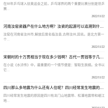
在88年乒乓球入驻奥运会之前，乒乓球界的两个重要比赛分别是世乒
赛...
2022/11/22
河南汝窑瓷器产在什么地方啊？汝瓷的起源可以追溯到什么时候呢？
汝窑在河南省汝州市,解放后曾名临汝县,古称汝州,因名。是北方第一
个...
2022/11/22
宋朝时的十万贯相当于现在多少钱啊？古代一贯钱等于几个铜钱呢？
在小说《水浒传》中，最重要的一个情节便是：智取生辰纲。全书以
它...
2022/11/22
四川那么多地震为什么还有人住呢？四川经常发生地震的原因什么？
四川经常发生地震的原因是四川有龙门山地震带、松潘地震带和岷江
地...