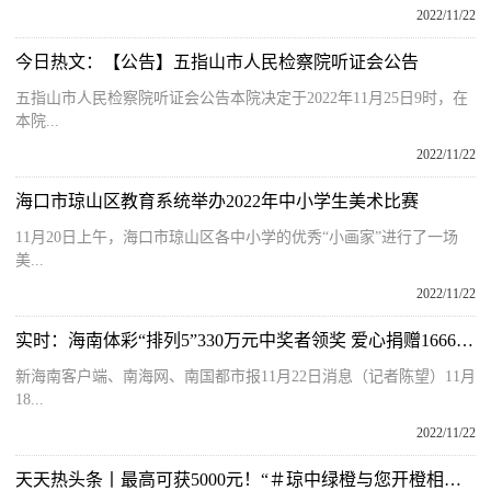
2022/11/22
今日热文：【公告】五指山市人民检察院听证会公告
五指山市人民检察院听证会公告本院决定于2022年11月25日9时，在
本院...
2022/11/22
海口市琼山区教育系统举办2022年中小学生美术比赛
11月20日上午，海口市琼山区各中小学的优秀“小画家”进行了一场
美...
2022/11/22
实时：海南体彩“排列5”330万元中奖者领奖 爱心捐赠16666元助学基金
新海南客户端、南海网、南国都市报11月22日消息（记者陈望）11月
18...
2022/11/22
天天热头条丨最高可获5000元！“＃琼中绿橙与您开橙相见”小红书话题挑战赛邀您参与