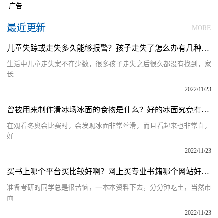
广告
最近更新
MORE
儿童失踪或走失多久能够报警？孩子走失了怎么办有几种方法补救？
生活中儿童走失案不在少数，很多孩子走失之后很久都没有找到，家
长...
2022/11/23
曾被用来制作滑冰场冰面的食物是什么？好的冰面究竟有多重要呢？
在观看冬奥会比赛时，会发现冰面非常丝滑，而且看起来也非常白，
好...
2022/11/23
买书上哪个平台买比较好啊？网上买专业书籍哪个网站好用一些呢？
准备考研的同学总是很苦恼，一本本资料下去，分分钟吃土，当然市
面...
2022/11/23