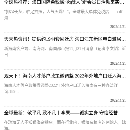
全球热推荐：海口国际免税城“微醺人间”会员日活动来袭，引领购物消费新潮流
“排起长龙，驻足拍照，人气火爆！”。全球最大单体免税店——cdf
海...
2022/11/21
天天热资讯！提供约1944套回迁房 海口江东新区电白雅居项目即将完工
新海南客户端、南海网、南国都市报11月21日消息（记者李文韬）近
日...
2022/11/21
观天下！海南人才落户政策微调整 2022年外地户口迁入海南有三种办法
海南人才落户政策微调整2022年外地户口迁入海南有三种办法详
询:189...
2022/11/21
全球最新：敬平凡 致不凡丨李果——诚实立身 守信经营
在琼海无人不知银海杂粮店，而在行业内，银海杂粮店的创始人，琼
海...