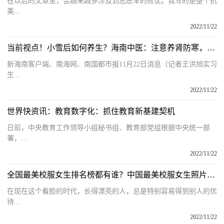
在以后的文章里，会越来越多涉及到志愿军的败仗。我写的是整个抗
美...
2022/11/22
当前视点！小雪后如何养生？海南中医：注意养肾防寒，推荐3个养生食谱
新海南客户端、南海网、南国都市报11月22日消息（记者王洪旭实习
生...
2022/11/22
世界快资讯：教育数字化：抓住教育新基建契机
日前，中央教育工作领导小组秘书组、教育部党组根据中央统一部
署，...
2022/11/22
全国最美校服女生排名榜都有谁？中国最美校服女生照片大全有谁？
在现在这个看脸的时代，长得漂亮的人，总是特别容易得到别人的优
待...
2022/11/22