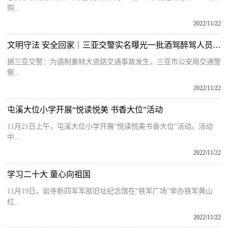
购...
2022/11/22
文明守法 安全回家｜三亚交警实名曝光一批酒驾醉驾人员名单！
据三亚交警：为遏制重特大道路交通事故发生，三亚市公安局交通警
察...
2022/11/22
屯溪大位小学开展“悦读悦美 书香大位”活动
11月21日上午，屯溪大位小学开展“悦读悦美书香大位”活动。活动
中...
2022/11/22
学习二十大 童心向祖国
11月19日，岩寺新四军军部旧址纪念馆在“铁军广场”举办铁军黄山
红...
2022/11/22