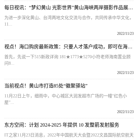
每日视讯：“梦幻黄山 光影世界”黄山海峡两岸摄影作品展在黄山开幕
为进一步深化黄山、台湾两地文化交流与合作，共同传承中华文化，
11...
2022/11/23
视点！海口购房最新政策：只要人才落户成功，即可在海口买房
首先，先说一下515新政详询:181★1773★5270小符老师海南置业顾
问8...
2022/11/23
当前视点！黄山市打造85处“徽聚驿站”
11月22日上午，细雨中，中心城区大润发超市广场的一幢“红色小
屋”...
2022/11/23
东方空间：计划 2024-2025 年提供 10 发整箭发射服务
IT之家11月23日消息，2022年中国航天大会暨2022文昌国际航空航天