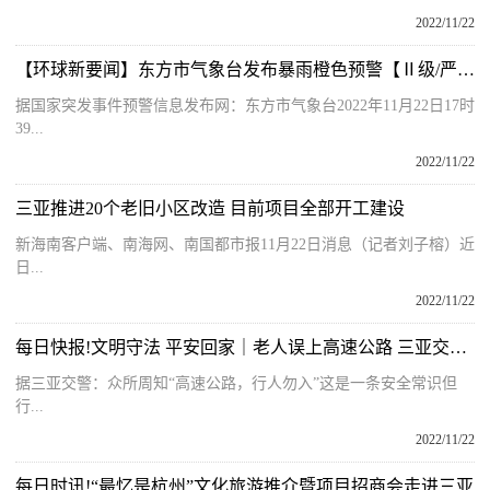
2022/11/22
【环球新要闻】东方市气象台发布暴雨橙色预警【Ⅱ级/严重】
据国家突发事件预警信息发布网：东方市气象台2022年11月22日17时
39...
2022/11/22
三亚推进20个老旧小区改造 目前项目全部开工建设
新海南客户端、南海网、南国都市报11月22日消息（记者刘子榕）近
日...
2022/11/22
每日快报!文明守法 平安回家｜老人误上高速公路 三亚交警暖心救助
据三亚交警：众所周知“高速公路，行人勿入”这是一条安全常识但
行...
2022/11/22
每日时讯!“最忆是杭州”文化旅游推介暨项目招商会走进三亚