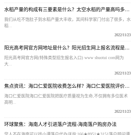
水稻产量的构成有三要素是什么？太空水稻的产量高吗多少公斤呢？
我们从吃不饱肚子到水稻产量大丰收，其间科学家门付出了很多，水
稻...
2022/11/23
阳光高考网官方网地址是什么？阳光招生网上报名流程是什么呢？
阳光高考网官方网(特殊类型招生报名入口) www shuotui com网为
大...
2022/11/23
焦点资讯：海口仁爱医院收费怎么样？海口仁爱医院评价好吗？
海口仁爱医院海口仁爱医院把医疗质量视为生命,不仅拥有多位医术
高明...
2022/11/23
环球聚焦：海南人才引进落户流程-海南落户购房办法
您人不在海南可以找小谭落户代办详询:166★8951★3151落户顾问谭