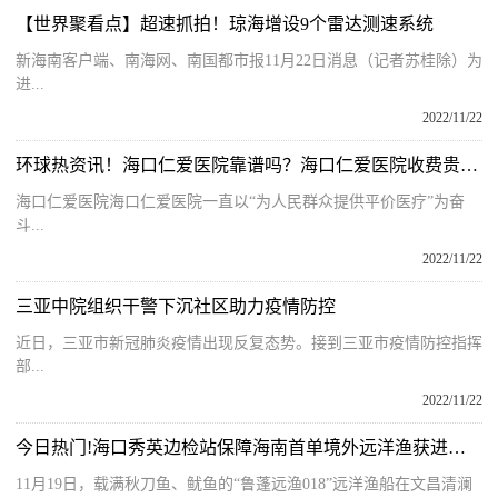
【世界聚看点】超速抓拍！琼海增设9个雷达测速系统
新海南客户端、南海网、南国都市报11月22日消息（记者苏桂除）为
进...
2022/11/22
环球热资讯！海口仁爱医院靠谱吗？海口仁爱医院收费贵吗？
海口仁爱医院海口仁爱医院一直以“为人民群众提供平价医疗”为奋
斗...
2022/11/22
三亚中院组织干警下沉社区助力疫情防控
近日，三亚市新冠肺炎疫情出现反复态势。接到三亚市疫情防控指挥
部...
2022/11/22
今日热门!海口秀英边检站保障海南首单境外远洋渔获进港交易落地文昌
11月19日，载满秋刀鱼、鱿鱼的“鲁蓬远渔018”远洋渔船在文昌清澜