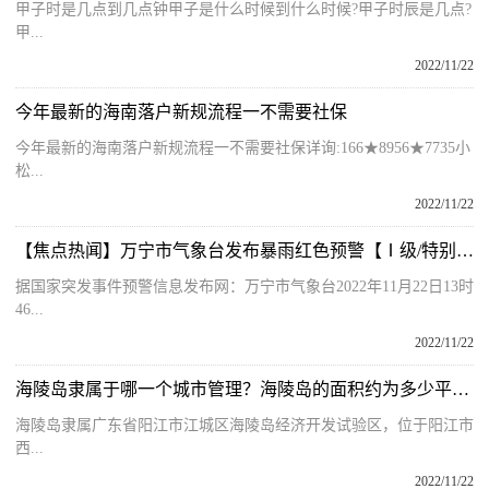
甲子时是几点到几点钟甲子是什么时候到什么时候?甲子时辰是几点?
甲...
2022/11/22
今年最新的海南落户新规流程一不需要社保
今年最新的海南落户新规流程一不需要社保详询:166★8956★7735小
松...
2022/11/22
【焦点热闻】万宁市气象台发布暴雨红色预警【Ⅰ级/特别严重】
据国家突发事件预警信息发布网：万宁市气象台2022年11月22日13时
46...
2022/11/22
海陵岛隶属于哪一个城市管理？海陵岛的面积约为多少平方千米呢？
海陵岛隶属广东省阳江市江城区海陵岛经济开发试验区，位于阳江市
西...
2022/11/22