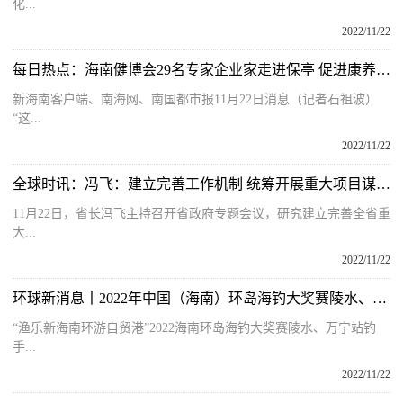
化...
2022/11/22
每日热点：海南健博会29名专家企业家走进保亭 促进康养产业投资落地
新海南客户端、南海网、南国都市报11月22日消息（记者石祖波）
“这...
2022/11/22
全球时讯：冯飞：建立完善工作机制 统筹开展重大项目谋划推进和招商引资工作
11月22日，省长冯飞主持召开省政府专题会议，研究建立完善全省重
大...
2022/11/22
环球新消息丨2022年中国（海南）环岛海钓大奖赛陵水、万宁站招募钓手啦
“渔乐新海南环游自贸港”2022海南环岛海钓大奖赛陵水、万宁站钓
手...
2022/11/22