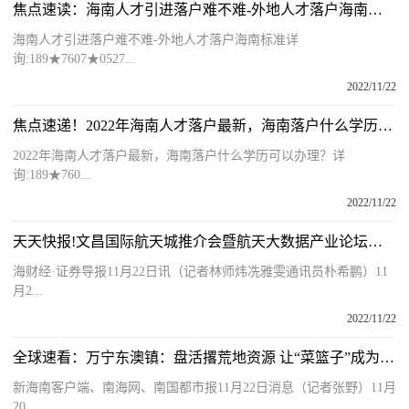
焦点速读：海南人才引进落户难不难-外地人才落户海南标准
海南人才引进落户难不难-外地人才落户海南标准详
询:189★7607★0527...
2022/11/22
焦点速递！2022年海南人才落户最新，海南落户什么学历可以办理？
2022年海南人才落户最新，海南落户什么学历可以办理？详
询:189★760...
2022/11/22
天天快报!文昌国际航天城推介会暨航天大数据产业论坛在海口举行
海财经·证券导报11月22日讯（记者林师炜冼雅雯通讯员朴希鹏）11
月2...
2022/11/22
全球速看：万宁东澳镇：盘活撂荒地资源 让“菜篮子”成为群众增收致富的“金饭碗”
新海南客户端、南海网、南国都市报11月22日消息（记者张野）11月
20...