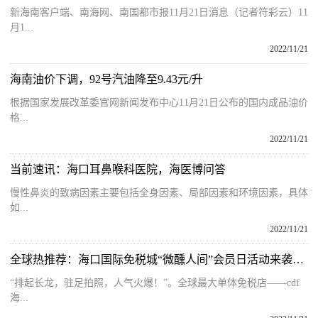
新海南客户端、南海网、南国都市报11月21日消息（记者符彩云）11
月1...
2022/11/21
海南油价下调，92号汽油降至9.43元/升
根据国家发展改革委官网新闻发布中心11月21日公布的国内成品油价
格...
2022/11/21
当前速讯：海口耳鼻喉科医院，海医博问答
慢性鼻炎的致病因素主要包括全身因素、局部因素和环境因素，具体
如...
2022/11/21
全球热推荐：海口国际免税城“微醺人间”会员日活动来袭，引领购物消费新潮流
“排起长龙，驻足拍照，人气火爆！”。全球最大单体免税店——cdf
海...