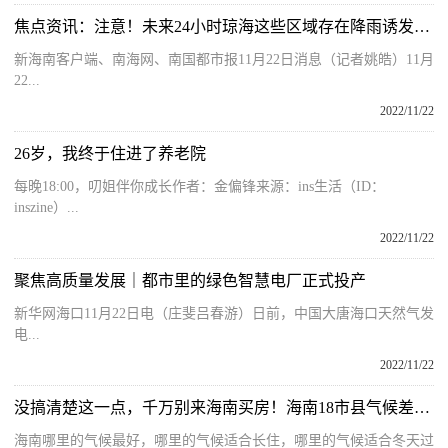
焦点资讯：注意！未来24小时琼海这些区域存在降雨诱发灾害风险
新海南客户端、南海网、南国都市报11月22日消息（记者姚皓）11月
22...
2022/11/22
26岁，我终于住进了养老院
每晚18:00，叨姐伴你成长作者：金偏锋来源：ins生活（ID：
inszine）...
2022/11/22
聚焦高质量发展｜都市里的绿色智慧电厂正式投产
新华网海口11月22日电（庄斐吕春游）日前，中国大唐海口天然气发
电...
2022/11/22
没搞清楚这一点，千万别来海南买房！海南18市县气候差异讲解
海南哪里的气候最好，哪里的气候适合长住，哪里的气候适合冬天过