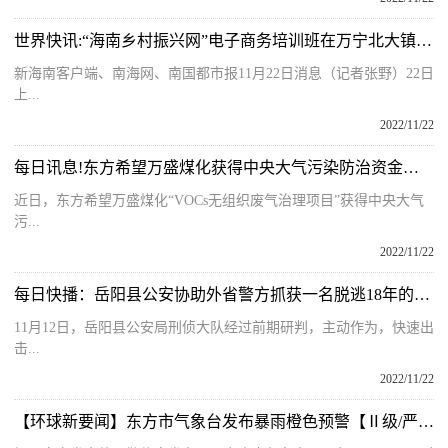
世界快讯:“海南乡村振兴网”电子商务培训班在万宁北大镇开班
新海南客户端、南海网、南国都市报11月22日消息（记者张野）22日
上...
2022/11/22
每日讯息!东方希望万盛煤化获得中央大气污染防治资金奖励
近日，东方希望万盛煤化“VOCs无组织废气治理项目”获得中央大气
污...
2022/11/22
每日快播：岳阳县公安协助外省警方抓获一名脱逃18年的网上逃犯
11月12日，岳阳县公安局刑侦大队经过前期研判，主动作为，快速出
击...
2022/11/22
【环球新要闻】东方市气象台发布暴雨橙色预警【Ⅱ级/严重】