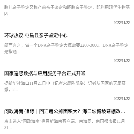
胎儿亲子鉴定又称产前亲子鉴定和胚胎亲子鉴定，即利用现代生物基
因...
2022/11/22
环球热议:屯昌县亲子鉴定中心
简而言之，做一个DNA亲子鉴定大概需要2200-3000。DNA亲子鉴定
是指通...
2022/11/22
国家遥感数据与应用服务平台正式开通
据新华社海口11月21日电（记者宋晨陈凯姿）记者从国家航天局获
悉，2...
2022/11/22
问政海南·追踪｜回迁房公摊面积大？海口坡博坡巷棚改项目再遭业主质疑
点击进入“问政海南”栏目新海南客户端、南海网、南国都市报11月
21...