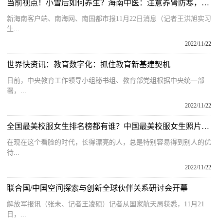
当前视点！小雪后如何养生？海南中医：注意养肾防寒，推荐3个养生食谱
新海南客户端、南海网、南国都市报11月22日消息（记者王洪旭实习
生...
2022/11/22
世界快资讯：教育数字化：抓住教育新基建契机
日前，中央教育工作领导小组秘书组、教育部党组根据中央统一部
署，...
2022/11/22
全国最美校服女生排名榜都有谁？中国最美校服女生照片大全有谁？
在现在这个看脸的时代，长得漂亮的人，总是特别容易得到别人的优
待...
2022/11/22
联合国/中国空间探索与创新全球伙伴关系研讨会开幕
解放军报讯（张未、记者王凌硕）记者从国家航天局获悉，11月21
日，...