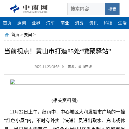
搜索
首页
原创
业界
汽车
商业
消费
资讯
科技
生活
>
首页
>
要闻
当前视点！黄山市打造85处“徽聚驿站”
2022-11-23 08:53:10
来源：黄山在线
(相关资料图)
11月22日上午，细雨中，中心城区大润发超市广场的一幢
“红色小屋”内，不时有外卖（快递）员进出取水、充电或休