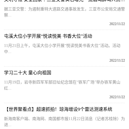
据三亚交警：为遏制重特大道路交通事故发生，三亚市公安局交通警
察...
2022/11/22
屯溪大位小学开展“悦读悦美 书香大位”活动
11月21日上午，屯溪大位小学开展“悦读悦美书香大位”活动。活动
中...
2022/11/22
学习二十大 童心向祖国
11月19日，岩寺新四军军部旧址纪念馆在“铁军广场”举办铁军黄山
红...
2022/11/22
【世界聚看点】超速抓拍！琼海增设9个雷达测速系统
新海南客户端、南海网、南国都市报11月22日消息（记者苏桂除）为
进...