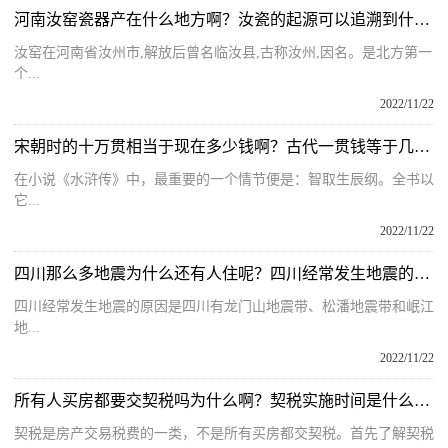
河南汝窑瓷器产在什么地方啊？汝瓷的起源可以追溯到什么时候呢？
汝窑在河南省汝州市,解放后曾名临汝县,古称汝州,因名。是北方第一
个...
2022/11/22
宋朝时的十万贯相当于现在多少钱啊？古代一贯钱等于几个铜钱呢？
在小说《水浒传》中，最重要的一个情节便是：智取生辰纲。全书以
它...
2022/11/22
四川那么多地震为什么还有人住呢？四川经常发生地震的原因什么？
四川经常发生地震的原因是四川有龙门山地震带、松潘地震带和岷江
地...
2022/11/22
所有人买房都要交契税吗为什么啊？契税实施时间是什么时候呢？
契税是房产交易税费的一类，不是所有买房都交契税。首先了解契税