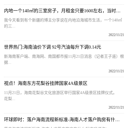
内地一个140㎡的三室房子，月租金只要1600左右，当时我都惊呆了
我今天看到有个新疆的博主分享说在内地沿海城市生活，一个140㎡
的三...
2022/11/21
世界热门:海南油价下调 92号汽油每升下调0.14元
新海南客户端、南海网、南国都市报11月21日消息（记者王子遥）根
据...
2022/11/21
视点！海南东方花梨谷挂牌国家4A级景区
11月21日，海南花梨谷文化旅游区举行国家4A级景区挂牌仪式。
花梨...
2022/11/21
环球即时：落户海南流程新标准-海南人才落户购房有什么标准吗