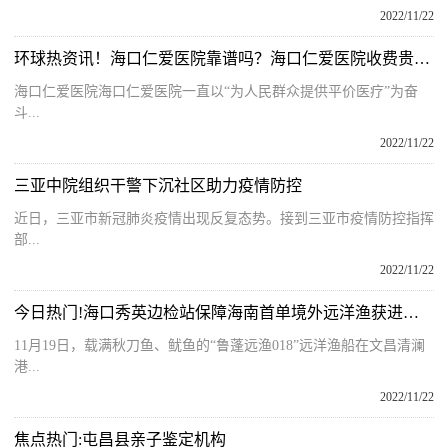
2022/11/22
环球热资讯！海口仁爱医院靠谱吗？海口仁爱医院收费贵吗？
海口仁爱医院海口仁爱医院一直以“为人民群众提供平价医疗”为奋
斗...
2022/11/22
三亚中院组织干警下沉社区助力疫情防控
近日，三亚市新冠肺炎疫情出现反复态势。接到三亚市疫情防控指挥
部...
2022/11/22
今日热门!海口秀英边检站保障海南首单境外远洋渔获进港交易落地文昌
11月19日，载满秋刀鱼、鱿鱼的“鲁蓬远渔018”远洋渔船在文昌清澜
港...
2022/11/22
焦点热门:屯昌县亲子鉴定机构