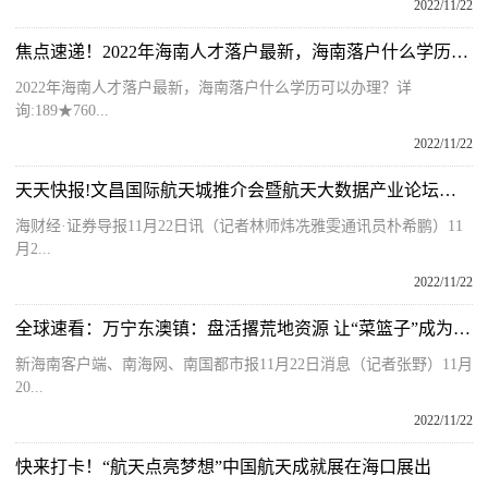
2022/11/22
焦点速递！2022年海南人才落户最新，海南落户什么学历可以办理？
2022年海南人才落户最新，海南落户什么学历可以办理？详
询:189★760...
2022/11/22
天天快报!文昌国际航天城推介会暨航天大数据产业论坛在海口举行
海财经·证券导报11月22日讯（记者林师炜冼雅雯通讯员朴希鹏）11
月2...
2022/11/22
全球速看：万宁东澳镇：盘活撂荒地资源 让“菜篮子”成为群众增收致富的“金饭碗”
新海南客户端、南海网、南国都市报11月22日消息（记者张野）11月
20...
2022/11/22
快来打卡！“航天点亮梦想”中国航天成就展在海口展出