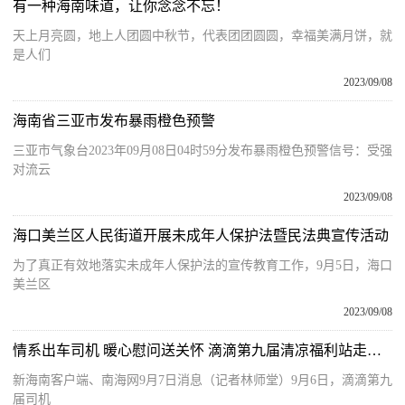
有一种海南味道，让你念念不忘！
天上月亮圆，地上人团圆中秋节，代表团团圆圆，幸福美满月饼，就
是人们
2023/09/08
海南省三亚市发布暴雨橙色预警
三亚市气象台2023年09月08日04时59分发布暴雨橙色预警信号：受强
对流云
2023/09/08
海口美兰区人民街道开展未成年人保护法暨民法典宣传活动
为了真正有效地落实未成年人保护法的宣传教育工作，9月5日，海口
美兰区
2023/09/08
情系出车司机 暖心慰问送关怀 滴滴第九届清凉福利站走进海南三亚
新海南客户端、南海网9月7日消息（记者林师堂）9月6日，滴滴第九
届司机