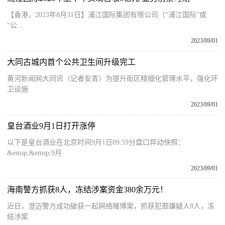
【香港，2023年8月31日】浦江国际集团有限公司（“浦江国际”或
“公...
2023/09/01
大同古城内首个公共卫生间升级完工
黄河新闻网大同讯（记者安青）为提升街区精细化管理水平，强化环
卫设施
2023/09/01
皇台酒业9月1日打开涨停
以下是皇台酒业在北京时间9月1日09:59分盘口异动快照：
&emsp;&emsp;9月
2023/09/01
海南警方抓获8人，冻结涉案资金380余万元！
近日，澄迈警方成功破获一起网络赌博案，抓获犯罪嫌疑人8人，冻
结涉案