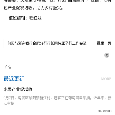
展葡萄、火龙果等特色产业，打造“甜蜜经济”产业链，以特
色产业促农增收，助力乡村振兴。
值班编辑：程红妹
何毅与浙商银行合肥分行行长阙伟亚举行工作会谈
最后一页
x
广告
最近更新
MORE
水果产业促增收
9月7日，屯溪区黎阳镇新江村，游客正在葡萄园里采摘。近年来，新
江村依
2023/09/08