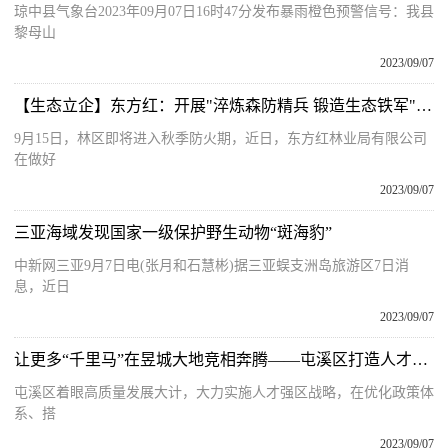
琼中县气象台2023年09月07日16时47分发布暴雨橙色预警信号：我县
黎母山
2023/09/07
【生态立企】东方红：开展"淬炼森防精兵 锻造生态铁军"防火技能训练
9月15日，林区即将进入秋季防火期，近日，东方红林业局有限公司
在做好
2023/09/07
三亚海域发现国家一级保护野生动物“斑海豹”
中新网三亚9月7日电(张月和石慧彬)据三亚蜈支洲岛旅游区7日消
息，近日
2023/09/07
让更多“千里马”在昱城大地竞相奔腾——屯溪区打造人才奔涌“新高地”
屯溪区着眼高质量发展大计，大力实施人才强区战略，在优化政策体
系、搭
2023/09/07