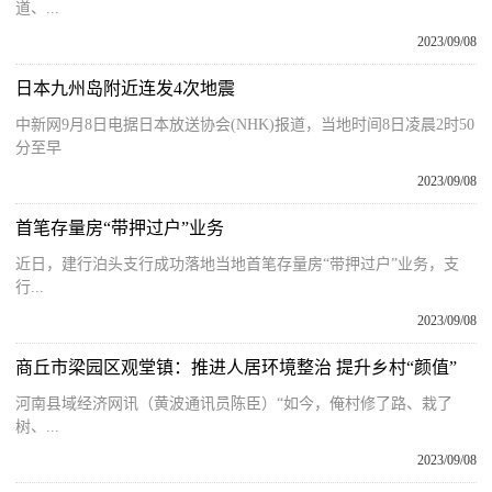
道、...
2023/09/08
日本九州岛附近连发4次地震
中新网9月8日电据日本放送协会(NHK)报道，当地时间8日凌晨2时50
分至早
2023/09/08
首笔存量房“带押过户”业务
近日，建行泊头支行成功落地当地首笔存量房“带押过户”业务，支
行...
2023/09/08
商丘市梁园区观堂镇：推进人居环境整治 提升乡村“颜值”
河南县域经济网讯（黄波通讯员陈臣）“如今，俺村修了路、栽了
树、...
2023/09/08