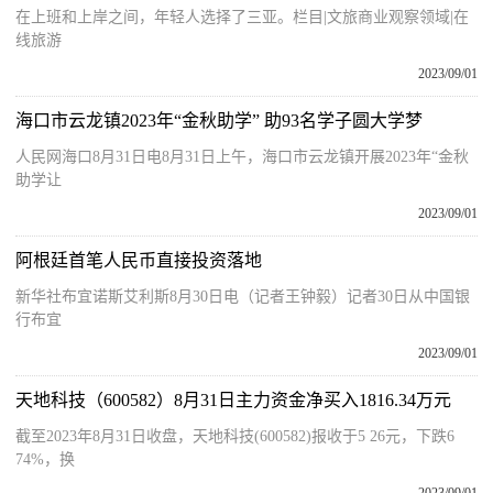
在上班和上岸之间，年轻人选择了三亚。栏目|文旅商业观察领域|在
线旅游
2023/09/01
海口市云龙镇2023年“金秋助学” 助93名学子圆大学梦
人民网海口8月31日电8月31日上午，海口市云龙镇开展2023年“金秋
助学让
2023/09/01
阿根廷首笔人民币直接投资落地
新华社布宜诺斯艾利斯8月30日电（记者王钟毅）记者30日从中国银
行布宜
2023/09/01
天地科技（600582）8月31日主力资金净买入1816.34万元
截至2023年8月31日收盘，天地科技(600582)报收于5 26元，下跌6
74%，换