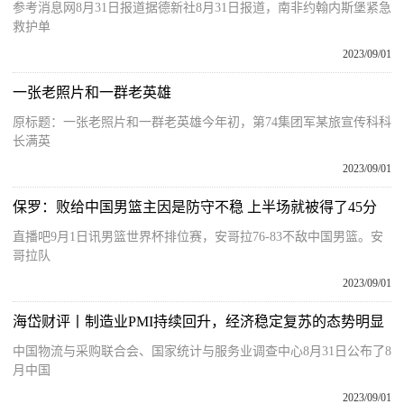
参考消息网8月31日报道据德新社8月31日报道，南非约翰内斯堡紧急
救护单
2023/09/01
一张老照片和一群老英雄
原标题：一张老照片和一群老英雄今年初，第74集团军某旅宣传科科
长满英
2023/09/01
保罗：败给中国男篮主因是防守不稳 上半场就被得了45分
直播吧9月1日讯男篮世界杯排位赛，安哥拉76-83不敌中国男篮。安
哥拉队
2023/09/01
海岱财评丨制造业PMI持续回升，经济稳定复苏的态势明显
中国物流与采购联合会、国家统计与服务业调查中心8月31日公布了8
月中国
2023/09/01