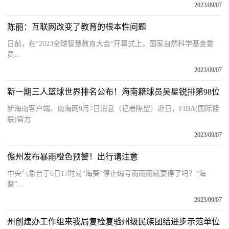
2023/09/07
陈丽：互联网改变了教育的根本性问题
日前，在“2023全球智慧教育大会”开幕式上，国家自然科学基金委
员...
2023/09/07
新一期三人篮球世界排名公布！海南籍球员吴星锐排第98位
新海南客户端、南海网9月7日消息（记者陈望）近日，FIBA(国际篮
联)官方
2023/09/07
儋州发布暴雨橙色预警！出行请注意
中央气象台于6日17时对“海葵”停止编号雨雨雨就要停了吗？“海
葵”...
2023/09/07
州创建办工作组来我局复检复验州级民族团结进步示范单位