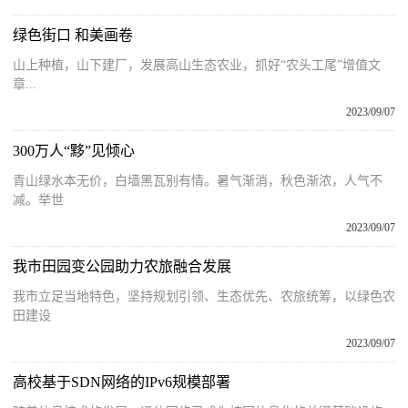
绿色街口 和美画卷
山上种植，山下建厂，发展高山生态农业，抓好“农头工尾”增值文
章...
2023/09/07
300万人“黟”见倾心
青山绿水本无价，白墙黑瓦别有情。暑气渐消，秋色渐浓，人气不
减。举世
2023/09/07
我市田园变公园助力农旅融合发展
我市立足当地特色，坚持规划引领、生态优先、农旅统筹，以绿色农
田建设
2023/09/07
高校基于SDN网络的IPv6规模部署