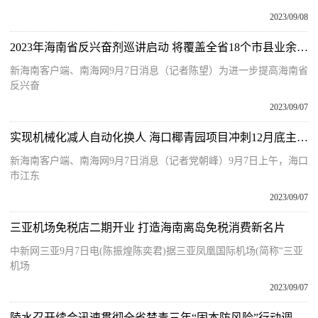
2023/09/08
2023年海南省反兴奋剂巡讲启动 将覆盖全省18个市县业余体校
新海南客户端、南海网9月7日消息（记者陈望）为进一步提高海南省
反兴奋
2023/09/07
实现机械化减人自动化换人 海口椰青园项目冲刺12月底主体结构全面封顶！
新海南客户端、南海网9月7日消息（记者党朝峰）9月7日上午，海口
市江东
2023/09/07
三亚机场免税店二期开业 打造海南离岛免税消费新名片
中新网三亚9月7日电(陈振煌陈奕君)据三亚凤凰国际机场(简称“三亚
机场
2023/09/07
陵水召开续会迅速贯彻全省禁毒三年“固本防风险”行动调度会精神