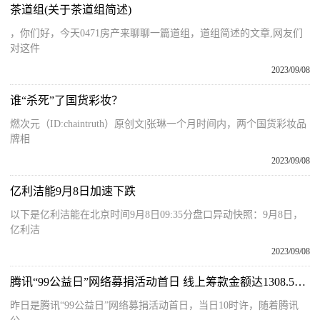
茶道组(关于茶道组简述)
，你们好，今天0471房产来聊聊一篇道组，道组简述的文章,网友们
对这件
2023/09/08
谁“杀死”了国货彩妆？
燃次元（ID:chaintruth）原创文|张琳一个月时间内，两个国货彩妆品
牌相
2023/09/08
亿利洁能9月8日加速下跌
以下是亿利洁能在北京时间9月8日09:35分盘口异动快照：9月8日，
亿利洁
2023/09/08
腾讯“99公益日”网络募捐活动首日 线上筹款金额达1308.58376万元
昨日是腾讯“99公益日”网络募捐活动首日，当日10时许，随着腾讯