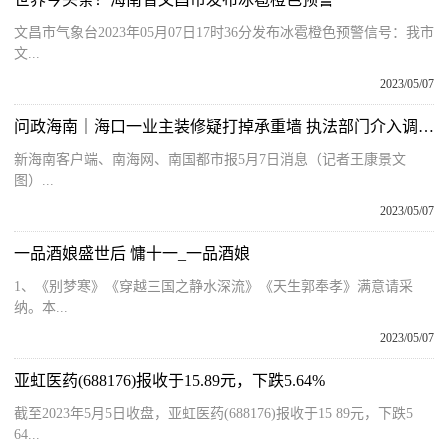
文昌市气象台2023年05月07日17时36分发布冰雹橙色预警信号：我市
文...
2023/05/07
问政海南｜海口一业主装修疑打掉承重墙 执法部门介入调查 快看
新海南客户端、南海网、南国都市报5月7日消息（记者王康景文
图）...
2023/05/07
一品酒娘盛世后 慵十一_一品酒娘
1、《别梦寒》《穿越三国之静水深流》《天生郭奉孝》满意请采
纳。本...
2023/05/07
亚虹医药(688176)报收于15.89元，下跌5.64%
截至2023年5月5日收盘，亚虹医药(688176)报收于15 89元，下跌5
64...