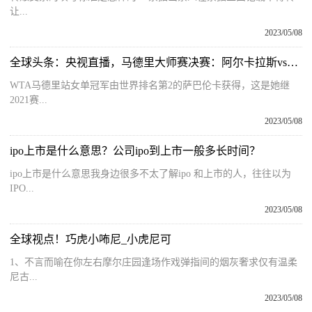
让...
2023/05/08
全球头条：央视直播，马德里大师赛决赛：阿尔卡拉斯vs最强黑马！卫冕or首冠
WTA马德里站女单冠军由世界排名第2的萨巴伦卡获得，这是她继
2021赛...
2023/05/08
ipo上市是什么意思？公司ipo到上市一般多长时间？
ipo上市是什么意思我身边很多不太了解ipo 和上市的人，往往以为
IPO...
2023/05/08
全球视点！巧虎小咘尼_小虎尼可
1、不言而喻在你左右摩尔庄园逢场作戏弹指间的烟灰奢求仅有温柔
尼古...
2023/05/08