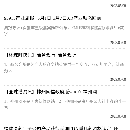
2023/05/08
93913产业周报│5月1日-5月7日XR产业动态回顾
周报导读●首批重量级嘉宾阵容公布，FMIF2023即将震撼来袭！●数
字...
2023/05/08
【环球时快讯】商务会所_商务会所
1、商务会所是为广大的商务精英提供一个交流，互助的平台，让商
务人...
2023/05/08
【全球播资讯】神州网信政府版win10_神州网
1、神州网不是国家新闻网站。2、神州网是由神州杂志社主办的唯一
官...
2023/05/08
恒瑞医药：子公司产品获得美国FDA孤儿药资格认定_环球观天下