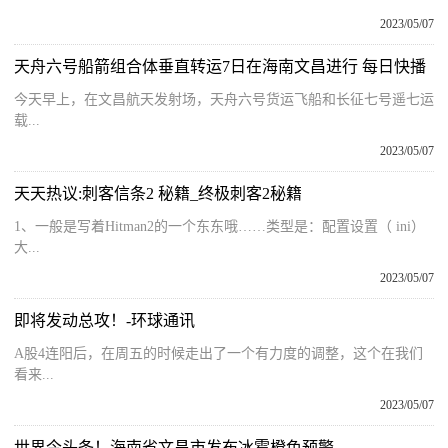
2023/05/07
天舟六号船箭组合体垂直转运7日在海南文昌进行 每日快播
今天早上，在文昌航天发射场，天舟六号货运飞船和长征七号遥七运
载...
2023/05/07
天天热议:刺客信条2 秘籍_终极刺客2秘籍
1、一般是写着Hitman2的一个东东哦……类型是：配置设置（ ini）
大...
2023/05/07
即将发动总攻！-环球通讯
A股4连阳后，在周五的时候走出了一个有力度的调整，这个在我们
看来...
2023/05/07
世界今头条！海南省文昌市发布冰雹橙色预警