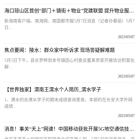
海口琼山区首创“部门＋镇街＋物业”党建联盟 提升物业服务质量 焦点报道
新海南客户端、南海网、南国都市报5月7日消息（记者孙春丽）5月7
日...
2023/05/07
焦点要闻：陵水：群众家中听诉求 现场答疑解难题
5月5日下午，县长罗桦到本号镇田心村委会董某贵家开展信访积案化
解...
2023/05/07
【世界独家】渭南王渭水个人简历_渭水学子
1、渭水的去渭水学子的期末成绩查询里查，本部的在长安大学外网
成绩...
2023/05/07
消息！事关“天上”网速！中国移动获批开展5G地空通信技术试验