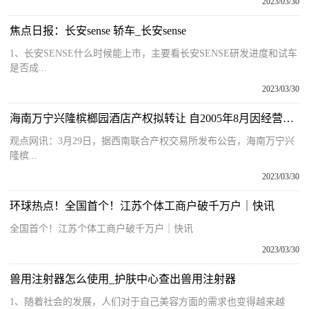
2023/03/30
焦点日报：长安sense 轿车_长安sense
1、长安SENSE什么时候能上市，主要看长安SENSE研发进度和试车
是否成...
2023/03/30
海南万宁兴隆槟榔园酒店产权拟转让 自2005年8月因经营困难歇业至今
观点网讯：3月29日，据西南联合产权交易所发布公告，海南万宁兴
隆槟...
2023/03/30
环球热点！全国首个！江苏个体工商户破千万户｜快讯
全国首个！江苏个体工商户破千万户｜快讯
2023/03/30
兽用注射器怎么使用_护肤中心查出兽用注射器
1、随着社会的发展，人们对于自己美容方面的需求也变得越来越