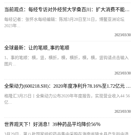
当前观点：每经专访对外经贸大学桑百川：扩大消费不能依靠简单的短期刺激，而是要促进企业扩张以增加就业机会
每经记者：张怀水每经编辑：陈旭3月28日至31日，博鳌亚洲论坛
2023年...
2023/03/30
全球最新：让的笔顺_事的笔顺
1、事的笔顺：横，竖，横折，横，横折，横，横，竖钩请点击输入
图片...
2023/03/30
全柴动力(600218.SH)：2020年度净利升78.16%至1.72亿元 拟10派1元
格隆汇3月25日丨全柴动力公布2020年年度报告，实现营业收入44 56
亿...
2023/03/30
世界观天下！好消息！39种药品平均降价56％
3月29日，第八批国家组织药品集中采购在海南省陵水县产生拟中选