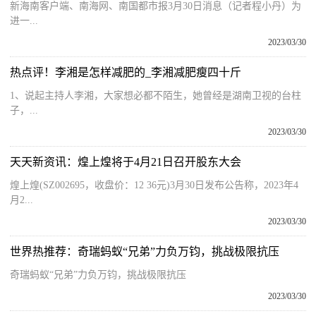
新海南客户端、南海网、南国都市报3月30日消息（记者程小丹）为
进一...
2023/03/30
热点评！李湘是怎样减肥的_李湘减肥瘦四十斤
1、说起主持人李湘，大家想必都不陌生，她曾经是湖南卫视的台柱
子，...
2023/03/30
天天新资讯：煌上煌将于4月21日召开股东大会
煌上煌(SZ002695，收盘价：12 36元)3月30日发布公告称，2023年4
月2...
2023/03/30
世界热推荐：奇瑞蚂蚁“兄弟”力负万钧，挑战极限抗压
奇瑞蚂蚁“兄弟”力负万钧，挑战极限抗压
2023/03/30