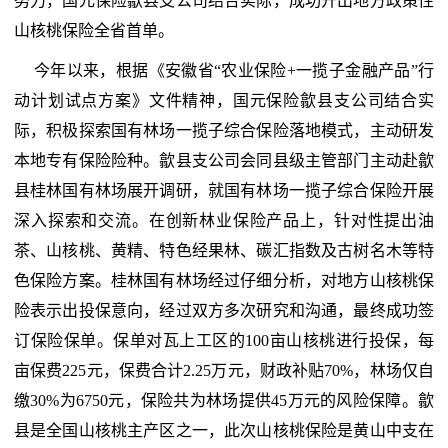
努力，国元保险歙县支公司结合实际，成功开出地方政策性
山核桃保险全省首单。
今年以来，根据《安徽省“农业保险+一揽子金融产品”行
动计划试点方案》文件精神，国元保险歙县支公司结合实
际，积极探索国有林场一揽子综合保险落地模式，主动研发
本地专有保险险种。歙县支公司会同县级主管部门主动赴歙
县桂林国有林场展开调研，就国有林场一揽子综合保险开展
深入探索和交流。在创新林业保险产品上，针对性提出油
茶、山核桃、黄精、特色经果林、碳汇指数及古树名木等特
色保险方案。桂林国有林场经过仔细分析，对地方山核桃保
险表示出投保意向，经过双方多次研究和沟通，最终成功签
订保险保单。保单对瓦上工区的100亩山核桃进行投保，每
亩保费225元，保费合计2.25万元，财政补贴70%，林场仅自
缴30%为6750元，保险共为林场提供45万元的风险保障。歙
县是全国山核桃主产区之一，此次山核桃保险是黄山中支在