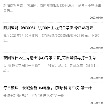
新海南客户端、南海网、南国都市报3月30日消息（记者王小畅通讯
员柏...
2023/03/30
越剑智能（603095）3月30日主力资金净卖出97.46万元
截至2023年3月30日收盘，越剑智能(603095)报收于24 98元，下跌0
1...
2023/03/30
花圈是什么生肖请王冰心专家回答_花圈是特马打一生肖
1、欲钱买花圈打一生肖？——答案：马。2、走马观花 【拼音】：
zǒ...
2023/03/30
每日聚焦：长城全新Hi4电混，打响“科技平权”第一枪
长城全新Hi4电混，打响“科技平权”第一枪
2023/03/30