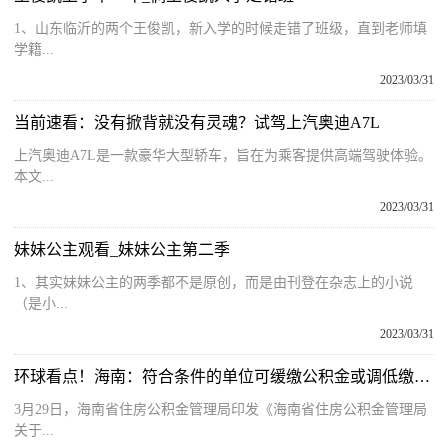
1、山东临沂的两个王俊凯，新入学的时候走错了班级，直到老师填
学籍...
2023/03/31
当前速看：没有掀背就没有灵魂？试驾上汽奥迪A7L
上汽奥迪A7L是一款豪华大型轿车，旨在为乘客提供高端驾驶体验。
本文...
2023/03/31
妹妹公主观看_妹妹公主第二季
1、其实妹妹公主的两季都不是原创，而是由刊登在杂志上的小说
（是小...
2023/03/31
环球看点！海南：符合条件的单位可缓缴公积金或调低缴存比例
3月29日，海南省住房公积金管理局印发《海南省住房公积金管理局
关于...