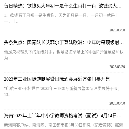
每日精选：欲钱买大年初一是什么生肖打一肖_欲钱买大年初一是什么生肖
1、欲钱看正月初一是生肖狗，因为正月是一月，一月初一就是十
一，十...
2023/03/30
头条焦点：国青队长艾菲尔丁登陆欧洲：少年时是顶级射手，尽快定位很关键
他是央视镜头下的顶级射手，也是骆驼草场上的中国C罗但董路却认
为，...
2023/03/30
2023年三亚国际游艇展暨国际酒类展近万张门票开售
“启航三亚·干杯世界”2023年三亚国际游艇展暨国际酒类展将于4月
13...
2023/03/30
海南2023年上半年中小学教师资格考试（面试）4月14日起报名
新海南客户端、南海网、南国都市报3月30日消息（记者黄婷）据海