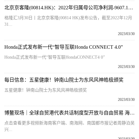
北京京客隆(00814.HK)：2022年归属母公司净利润-9607.1万元
格隆汇3月30日丨北京京客隆(00814 HK)发布公告，截至2022年12月
31...
2023/03/30
Honda正式发布新一代“智导互联Honda CONNECT 4.0”
Honda正式发布新一代“智导互联HondaCONNECT4 0”
2023/03/30
每日信息：五星健康！钟南山院士为东风风神皓极颁奖
五星健康！钟南山院士为东风风神皓极颁奖
2023/03/30
博鳌现场｜全球自贸港代表共话制度型开放与自由贸易 海南自贸港“国际朋友圈”越扩越大
点击查看更多视频新海南客户端、南海网、南国都市报记者周静泊吴
兴...