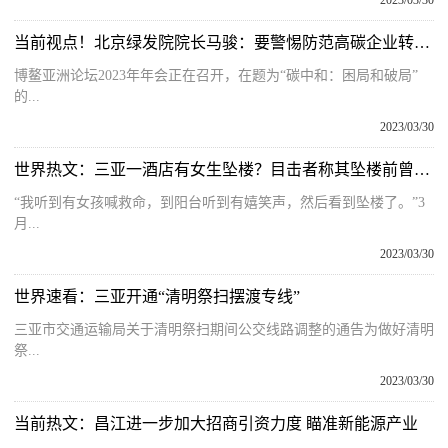
2023/03/30
当前视点！北京绿发院院长马骏：要警惕防范高碳企业转型中的失业风险
博鳌亚洲论坛2023年年会正在召开，在题为“碳中和：困局和破局”
的...
2023/03/30
世界热文：三亚一酒店有女生坠楼？目击者称其坠楼前曾呼喊救命，警方介入
“我听到有女孩喊救命，到阳台听到有嬉笑声，然后看到坠楼了。”3
月...
2023/03/30
世界速看：三亚开通“清明祭扫摆渡专线”
三亚市交通运输局关于清明祭扫期间公交线路调整的通告为做好清明
祭...
2023/03/30
当前热文：昌江进一步加大招商引资力度 瞄准新能源产业