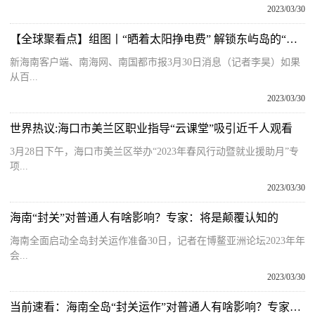
2023/03/30
【全球聚看点】组图丨“晒着太阳挣电费” 解锁东屿岛的“零碳”密码
新海南客户端、南海网、南国都市报3月30日消息（记者李昊）如果
从百...
2023/03/30
世界热议:海口市美兰区职业指导“云课堂”吸引近千人观看
3月28日下午，海口市美兰区举办“2023年春风行动暨就业援助月”专
项...
2023/03/30
海南“封关”对普通人有啥影响？专家：将是颠覆认知的
海南全面启动全岛封关运作准备30日，记者在博鳌亚洲论坛2023年年
会...
2023/03/30
当前速看：海南全岛“封关运作”对普通人有啥影响？专家：海南居民将真正开启自贸港模式