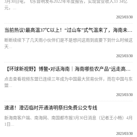
3月30日电，飞乐音响发布2022年年度报告，实现营业收入33 34亿
元，...
2023/03/30
当前热议!最高温37℃以上！“过山车”式气温来了，海南未来几天天气
断断续续下了几天雨小伙伴们是不是想问这雨到底要下到什么时候这
天...
2023/03/30
【环球新视野】博鳌•对话海南｜海南哪些农产品“远走高飞”东盟？劳拉带你了解
点击查看视频东盟已连续三年成为中国最大贸易伙伴，而在中国与东
盟...
2023/03/30
速递！澄迈临时开通清明祭扫免费公交专线
新海南客户端、南海网、南国都市报3月30日消息（记者王小畅）4月
1日...
2023/03/30