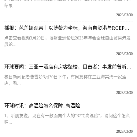
结果...
2023/03/30
播报：芭莲娜观察｜以博鳌为坐标，海南自贸港与RCEP开启深合作
点击查看视频3月29日，博鳌亚洲论坛2023年年会全球自由贸易港发
展论...
2023/03/30
环球要闻：三亚一酒店有房客坠楼，目击者：事发前曾听到嬉笑打闹声
极目新闻记者曹雪娇3月30日下午，有网友称在三亚海棠湾一家酒
店，看...
2023/03/30
环球时讯：高温险怎么保障_高温险
1、听朋友说，现在有一款面向个人的“37℃高温险”，请问这个怎么
购...
2023/03/30