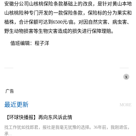
安徽分公司山核桃保险条款基础上的改良，是针对黄山本地
山核桃险种专门开发的一款保险条款，保险标的分为果实和
植株，合计保额可达到6500元/亩。对因自然灾害、病虫害、
野生动物损害等生物灾害造成的损失进行保障理赔。
值班编辑：程子洋
x
广告
最近更新
MORE
【环球快播报】再向东风诉此情
找工作犹如找郎君，报社是我毫无犹豫的选择。36年前，我刚退伍，
承...