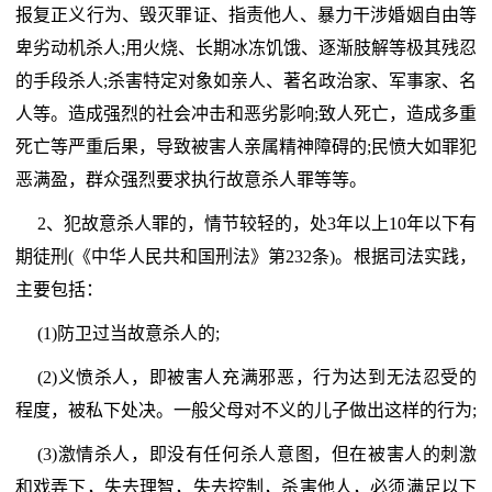
报复正义行为、毁灭罪证、指责他人、暴力干涉婚姻自由等
卑劣动机杀人;用火烧、长期冰冻饥饿、逐渐肢解等极其残忍
的手段杀人;杀害特定对象如亲人、著名政治家、军事家、名
人等。造成强烈的社会冲击和恶劣影响;致人死亡，造成多重
死亡等严重后果，导致被害人亲属精神障碍的;民愤大如罪犯
恶满盈，群众强烈要求执行故意杀人罪等等。
2、犯故意杀人罪的，情节较轻的，处3年以上10年以下有
期徒刑(《中华人民共和国刑法》第232条)。根据司法实践，
主要包括：
(1)防卫过当故意杀人的;
(2)义愤杀人，即被害人充满邪恶，行为达到无法忍受的
程度，被私下处决。一般父母对不义的儿子做出这样的行为;
(3)激情杀人，即没有任何杀人意图，但在被害人的刺激
和戏弄下，失去理智，失去控制，杀害他人，必须满足以下