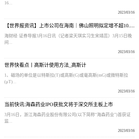
16...
2023/03/16
【世界报资讯】上市公司在海南｜佛山照明拟定增不超10.95亿元 用于公司海南产业园等项目
海财经·证券导报3月16日讯（记者梁天琪实习生宋靖蕊）3月15日晚
间...
2023/03/16
世界快看点丨高斯计使用方法_高斯计
1、磁场的单位是以特斯拉(T)或高斯(G)或毫高斯(mG)或微特斯拉
(μT)...
2023/03/16
当前快讯:海森药业IPO获批文将于深交所主板上市
3月16日，浙江海森药业股份有限公司(以下简称“海森药业”)首获证
监...
2023/03/16