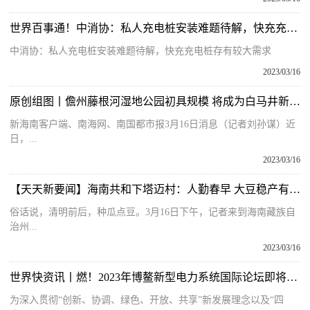
世界百事通！中消协：私人充电桩安装难题待解，快充充电桩存有较大需求
中消协：私人充电桩安装难题待解，快充充电桩存有较大需求
2023/03/16
原创组图丨儋州藤根河湿地公园初具规模 将成为白马井新地标
新海南客户端、南海网、南国都市报3月16日消息（记者刘孙谋）近
日，...
2023/03/16
【天天新要闻】海南共和下塔迈村：人勤春早 大豆稳产有保障
俗话说，清明前后，种瓜点豆。3月16日下午，记者来到海南藏族自
治州...
2023/03/16
世界快资讯丨燃！2023年博鳌新型电力系统国际论坛即将开幕
为深入贯彻“创新、协调、绿色、开放、共享”新发展理念以及“四