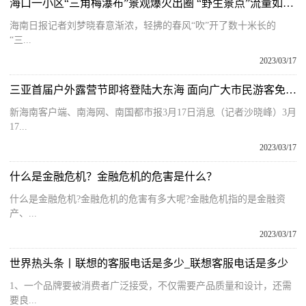
海口一小区“三角梅瀑布”景观爆火出圈 “野生景点”流量如何变“留”量？
海南日报记者刘梦晓春意渐浓，轻拂的春风“吹”开了数十米长的
“三...
2023/03/17
三亚首届户外露营节即将登陆大东海 面向广大市民游客免费开放
新海南客户端、南海网、南国都市报3月17日消息（记者沙晓峰）3月
17...
2023/03/17
什么是金融危机？金融危机的危害是什么？
什么是金融危机?金融危机的危害有多大呢?金融危机指的是金融资
产、...
2023/03/17
世界热头条丨联想的客服电话是多少_联想客服电话是多少
1、一个品牌要被消费者广泛接受，不仅需要产品质量和设计，还需
要良...