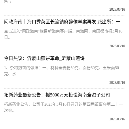
梁”。...
2023/03/16
问政海南｜海口秀英区长流镇麻醉偷羊案再发 派出所：一直在调查追踪此类案件
点击进入“问政海南”栏目新海南客户端、南海网、南国都市报3月16
日...
2023/03/16
今日热议：沂蒙山煎饼革命_沂蒙山煎饼
1、杂粮煎饼的做法：一、材料全麦粉50克、面粉50克、玉米面50
克、水...
2023/03/16
拓新药业最新公告：拟5000万元投设海南全资子公司
拓新药业公告，公司于2023年3月16日召开的第四届董事会第二十一
次会...
2023/03/16