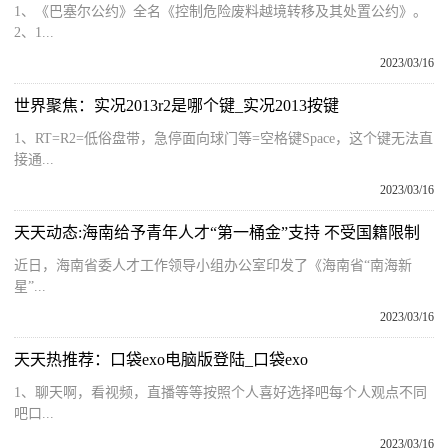
1、《巴塞尔公约》全名《控制危险废料越境转移及其处置公约》。
2、1...
2023/03/16
世界聚焦：实况2013r2是哪个键_实况2013按键
1、RT=R2=低俗盘带，急停面向球门等=空格键Space，这个键无法直
接通...
2023/03/16
天天动态:海南给予青年人才“第一桶金”支持 不受国籍限制
近日，海南省委人才工作领导小组办公室印发了《海南省“南海新
星”...
2023/03/16
天天热推荐：口袋exo电脑版登陆_口袋exo
1、聊天啊，看视频，直播等等按照个人喜好选择吧每个人观点不同
吧口...
2023/03/16