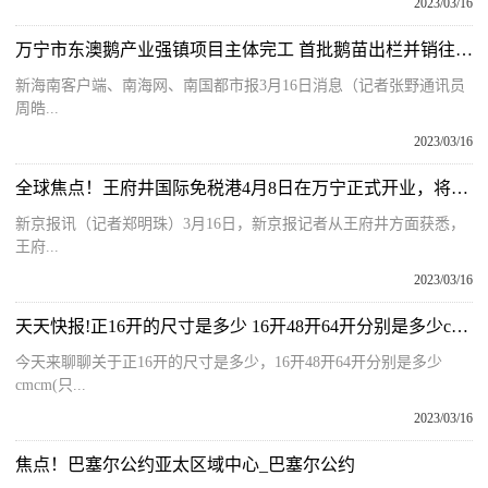
2023/03/16
万宁市东澳鹅产业强镇项目主体完工 首批鹅苗出栏并销往川渝地区
新海南客户端、南海网、南国都市报3月16日消息（记者张野通讯员
周皓...
2023/03/16
全球焦点！王府井国际免税港4月8日在万宁正式开业，将举办海南首届香化节
新京报讯（记者郑明珠）3月16日，新京报记者从王府井方面获悉，
王府...
2023/03/16
天天快报!正16开的尺寸是多少 16开48开64开分别是多少cmcm_只要cm尺寸就行
今天来聊聊关于正16开的尺寸是多少，16开48开64开分别是多少
cmcm(只...
2023/03/16
焦点！巴塞尔公约亚太区域中心_巴塞尔公约