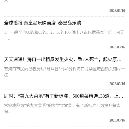
个...
2023/03/16
全球播报:秦皇岛乐购商店_秦皇岛乐购
1、一般全价60的和65的。2、3d的100 晚上八点以后基本半价，白天
上...
2023/03/16
天天速递！海口一出租屋发生火灾，致2人死亡，起火原因要警惕……
有海口市民向记者反映3月14日3时40分许海口龙华区城西镇头铺村一
栋...
2023/03/16
即时：“第九大菜系”有了新标准：500道菜精选138道，上海学校食堂标准化菜谱高校版发布
常被戏称为“第九大菜系”的大学食堂菜，有了新标准！为提升餐饮
保...
2023/03/16