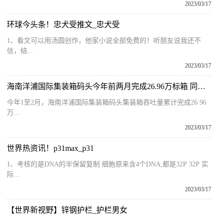
2023/03/17
环球今头条！忠犬受推文_忠犬受
1、看文可以用汤圆创作，他家小说全部免费的！听朋友说我还不
信，结...
2023/03/17
海南洋浦国际集装箱码头今年前两月完成26.96万标箱 同比增长8％
今年1至2月，海南洋浦国际集装箱码头集装箱吞吐量累计完成26 96
万...
2023/03/17
世界热资讯！p31max_p31
1、考核的是DNA的半保留复制 细胞原来含4个DNA,都是32P 32P 实
际...
2023/03/17
【世界新视野】锌钢护栏_护栏男女