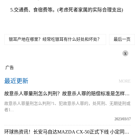
5.交通费、食宿费等。(考虑死者家属的实际合理支出)
银耳产地在哪里？经常吃银耳有什么好处和坏处？
最后一页
x
广告
最近更新
MORE
故意杀人罪量刑怎么判刑？故意杀人罪的赔偿标准是怎样的？
故意杀人罪量刑怎么判刑?1、犯故意杀人罪的，处死刑、无期徒刑或
者1...
2023/03/17
环球热资讯！长安马自达MAZDA CX-50正式下线 小定同步开启