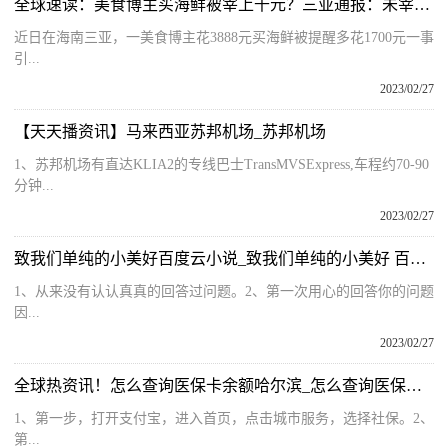
全球速读：美食博主买海鲜被宰上千元？三亚通报：未宰客，已处罚误导者
近日在海南三亚，一美食博主花3888元买海鲜被提醒多花1700元一事
引...
2023/02/27
【天天播资讯】马来西亚苏邦机场_苏邦机场
1、苏邦机场有直达KLIA2的专线巴士TransMVSExpress,车程约70-90
分钟...
2023/02/27
致我们单纯的小美好百度云小说_致我们单纯的小美好 百度云
1、从来没有认认真真的回答过问题。2、第一次用心的回答你的问题
因...
2023/02/27
全球热资讯！怎么查询医保卡余额哈尔滨_怎么查询医保卡余额和明细
1、第一步，打开支付宝，进入首页，点击城市服务，选择社保。2、
第...