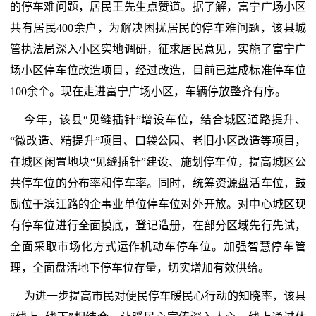
的停车难问题，居民王先生点赞道。据了解，富宁广场小区
共有居民400余户，为解决困扰居民的停车难问题，该县城
管执法局深入小区实地调研，征求居民意见，实施了富宁广
场小区停车位改造项目，经过改造，目前已建成标准停车位
100余个。现在走进富宁广场小区，车辆停放整齐有序。
今年，该县“见缝插针”增设车位，结合城区道路提升、
“微改造、精提升”项目、口袋公园、老旧小区改造等项目，
在城区闲置地块“见缝插针”建设、施划停车位，提高城区公
共停车位的分布率和停车率。同时，统筹资源盘活车位，鼓
励位于滨江路的企事业单位停车位对外开放。对中心城区现
有停车位进行全面摸底，登记造册，在部分区域先行先试，
全面采取市场化方式运作机动车停车位。加强智慧停车管
理，全面盘活地下停车位存量，切实增加有效供给。
为进一步提高市民对便民停车暖民心行动的知晓率，该县