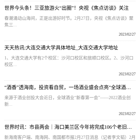
世界今头条！三亚旅游火“出圈”！央视《焦点访谈》关注
春潮涌动山海间，正是出游好时节。2月27日，央视《焦点访谈》聚
焦三...
2023/02/27
天天热讯:大连交通大学具体地址_大连交通大学地址
1、大连交通大学有2个校区：沙河口校区和旅顺口校区。2、沙河口
校区...
2023/02/27
“酒香”透海南，投资看自贸，一场酒业盛会点亮“全球酒业品牌新中心”
来源于酒业创投大会近日，全球酒业“新春第一会”——2022酒业创
新...
2023/02/27
世界时讯：市县两会｜海口美兰区今年将完成106个老旧小区及2条“断头路”改造
新海南客户端、南海网、南国都市报2月27日消息（记者李文韬）2月