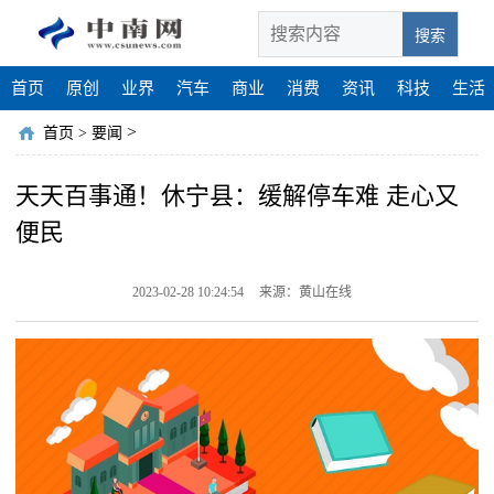
搜索
首页
原创
业界
汽车
商业
消费
资讯
科技
生活
>
首页
>
要闻
天天百事通！休宁县：缓解停车难 走心又
便民
2023-02-28 10:24:54
来源：黄山在线