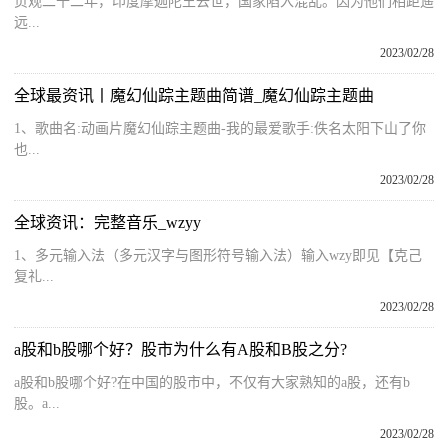
贞观二十二年，印度摩迦陀王去世，国家陷入混乱。因为他们相距遥
远...
2023/02/28
全球最资讯丨魔幻仙踪主题曲简谱_魔幻仙踪主题曲
1、歌曲名:动画片魔幻仙踪主题曲-我的最爱歌手:佚名太阳下山了你
也...
2023/02/28
全球资讯：完整音乐_wzyy
1、多元输入法（多元汉字与图形符号输入法）输入wzy即见【克己
复礼...
2023/02/28
a股和b股哪个好？股市为什么有A股和B股之分?
a股和b股哪个好?在中国的股市中，不仅有大家熟知的a股，还有b
股。a...
2023/02/28