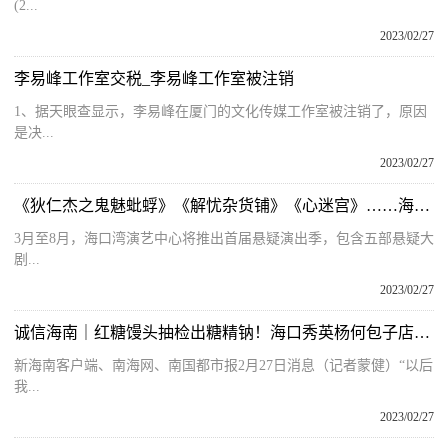
(2...
2023/02/27
李易峰工作室交税_李易峰工作室被注销
1、据天眼查显示，李易峰在厦门的文化传媒工作室被注销了，原因
是决...
2023/02/27
《狄仁杰之鬼魅蚍蜉》《解忧杂货铺》《心迷宫》……海口湾演艺中心3月开启首届悬疑演出季
3月至8月，海口湾演艺中心将推出首届悬疑演出季，包含五部悬疑大
剧...
2023/02/27
诚信海南｜红糖馒头抽检出糖精钠！海口秀英杨何包子店被立案并移交公安查处
新海南客户端、南海网、南国都市报2月27日消息（记者蒙健）“以后
我...
2023/02/27