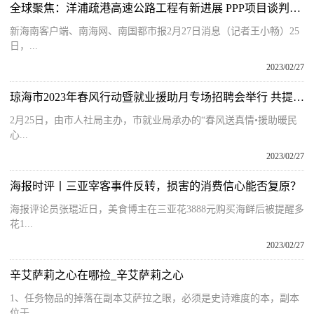
全球聚焦：洋浦疏港高速公路工程有新进展 PPP项目谈判备忘录签订
新海南客户端、南海网、南国都市报2月27日消息（记者王小畅）25
日，...
2023/02/27
琼海市2023年春风行动暨就业援助月专场招聘会举行 共提供1638个岗位
2月25日，由市人社局主办，市就业局承办的“春风送真情•援助暖民
心...
2023/02/27
海报时评丨三亚宰客事件反转，损害的消费信心能否复原？
海报评论员张琨近日，美食博主在三亚花3888元购买海鲜后被提醒多
花1...
2023/02/27
辛艾萨莉之心在哪捡_辛艾萨莉之心
1、任务物品的掉落在副本艾萨拉之眼，必须是史诗难度的本，副本
位于...