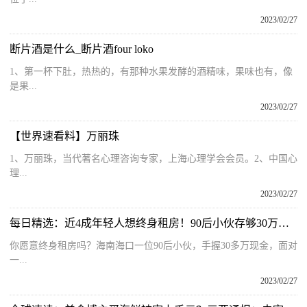
2023/02/27
断片酒是什么_断片酒four loko
1、第一杯下肚，热热的，有那种水果发酵的酒精味，果味也有，像
是果...
2023/02/27
【世界速看料】万丽珠
1、万丽珠，当代著名心理咨询专家，上海心理学会会员。2、中国心
理...
2023/02/27
每日精选：近4成年轻人想终身租房！90后小伙存够30万不买房 靠利息租房生活
你愿意终身租房吗？海南海口一位90后小伙，手握30多万现金，面对
一...
2023/02/27