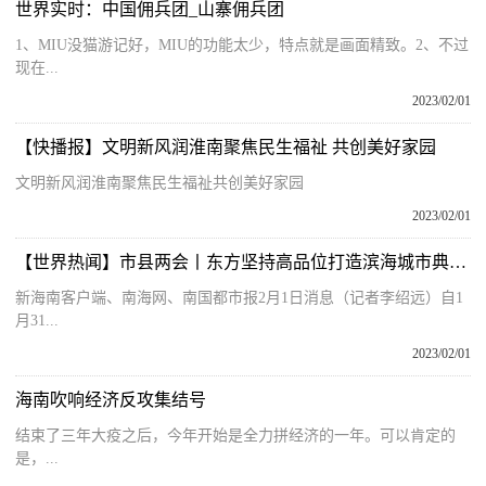
世界实时：中国佣兵团_山寨佣兵团
1、MIU没猫游记好，MIU的功能太少，特点就是画面精致。2、不过
现在...
2023/02/01
【快播报】文明新风润淮南聚焦民生福祉 共创美好家园
文明新风润淮南聚焦民生福祉共创美好家园
2023/02/01
【世界热闻】市县两会丨东方坚持高品位打造滨海城市典范 推进滨海型城镇化试点建设
新海南客户端、南海网、南国都市报2月1日消息（记者李绍远）自1
月31...
2023/02/01
海南吹响经济反攻集结号
结束了三年大疫之后，今年开始是全力拼经济的一年。可以肯定的
是，...