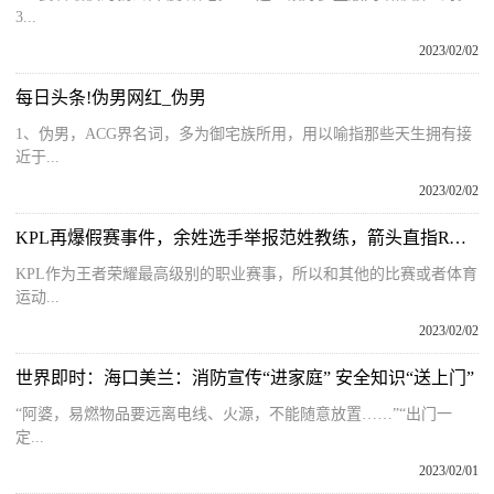
3...
2023/02/02
每日头条!伪男网红_伪男
1、伪男，ACG界名词，多为御宅族所用，用以喻指那些天生拥有接
近于...
2023/02/02
KPL再爆假赛事件，余姓选手举报范姓教练，箭头直指RW侠俱乐部
KPL作为王者荣耀最高级别的职业赛事，所以和其他的比赛或者体育
运动...
2023/02/02
世界即时：海口美兰：消防宣传“进家庭” 安全知识“送上门”
“阿婆，易燃物品要远离电线、火源，不能随意放置……”“出门一
定...
2023/02/01