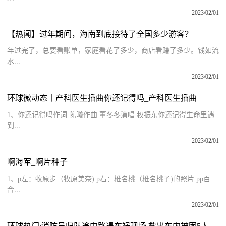
2023/02/01
【热闻】过年期间，海南到底接待了全国多少游客？
年过完了，总要看账单，家庭看花了多少，商店看赚了多少。钱如流
水...
2023/02/01
环球微动态丨产科医生插曲你还记得吗_产科医生插曲
1、你还记得吗作词:陈曦作曲:董冬冬演唱:权振东你还记得生命里遇
到...
2023/02/01
啊海军_啊片种子
1、p左：牧原步（牧原美奈) p右：椎名桃（椎名桃子)的照片 pp百
合...
2023/02/01