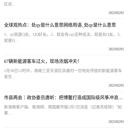
区凤...
2023/02/01
全球观热点：处qy是什么意思网络用语_处qy是什么意思
1、qy就是Q友，QQ好友。2、就会有cqy这种说法，就是处Q友。3、
就是Q...
2023/02/01
67辆新能源客车过火，现场浓烟冲天！
1月30日12时许，海南三亚天涯区凤凰村一空地处停放的新能源客车
发生...
2023/02/01
市县两会｜政协委员唐昕：把博鳌打造成国际级风筝冲浪运动天堂
新海南客户端、南海网、南国都市报2月1日消息（记者苏桂除）“如
果...
2023/02/01