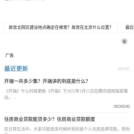
故宫北院区建设地点确定在哪里？故宫在北京什么位置？
最后
x
广告
最近更新
MORE
开端一共多少集？开端讲的到底是什么？
《开端》什么时候更新《开端》于2022年1月11日在腾讯视频独家播
出，...
2023/02/02
住房商业贷款能贷多少？住房商业贷款额度
在日常生活中，大家可能很多时候听到的是个人住房抵押贷款，而你