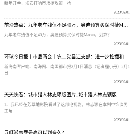
新年开卷，埃安打响市场抢攻第一枪
2023/02/01
前沿热点：九年老车残值不足40万，奥迪预算买保时捷Macan，划算？
九年老车残值不足40万，奥迪预算买保时捷Macan，划算？
2023/02/01
环球今日报丨市县两会｜农工党昌江支部：进一步挖掘和开发沙渔塘社区旅游资源
新海南客户端、南海网、南国都市报2月1日消息（记者程小丹）2月1
日...
2023/02/01
天天快看：城市猎人林志颖版图片_城市猎人林志颖版
1、我已经在芳草地影院看过了这部电视剧，林志颖在本剧中饰演男
主角...
2023/02/01
寻衅滋事罪最高可以判多久？