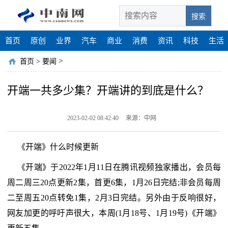
搜索
首页
原创
业界
汽车
商业
消费
资讯
科技
生活
>
首页
>
要闻
开端一共多少集？开端讲的到底是什么？
2023-02-02 08:42:40
来源：中网
《开端》什么时候更新
《开端》于2022年1月11日在腾讯视频独家播出，会员每
周二周三20点更新2集，首更6集，1月26日完结;非会员每周
二至周五20点转免1集，2月3日完结。另外由于反响很好，
网友加更的呼吁声很大，本周(1月18号、1月19号)《开端》