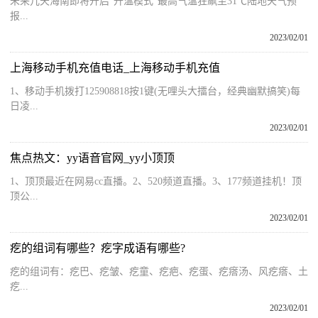
未来几天海南即将开启“升温模式”最高气温狂飙至31℃陆地天气预
报...
2023/02/01
上海移动手机充值电话_上海移动手机充值
1、移动手机拨打125908818按1键(无哩头大擂台，经典幽默搞笑)每
日凌...
2023/02/01
焦点热文：yy语音官网_yy小顶顶
1、顶顶最近在网易cc直播。2、520频道直播。3、177频道挂机！顶
顶公...
2023/02/01
疙的组词有哪些？疙字成语有哪些?
疙的组词有：疙巴、疙皱、疙童、疙疤、疙蛋、疙瘩汤、风疙瘩、土
疙...
2023/02/01