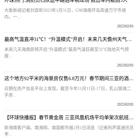
环球热门:消防员归队途中路遇车祸现场 救出车内被困5人
大象新闻记者刘宜昕2023年1月31日，G98海南环岛高速万宁市境
内，一...
2023/02/01
最高气温直冲31℃！“升温模式”开启！未来几天儋州天气预报
未来几天海南即将开启“升温模式”最高气温狂飙至31℃陆地天气预
报...
2023/02/01
这个地方92平米的海景房仅售6.8万元！春节期间三亚的酒店20万一晚、民宿12万一个月，差距咋这么大？
近期在房产信息平台上发现，截至今年11月11日-17日，乳山银滩二
手房...
2023/02/01
【环球快播报】春节黄金周 三亚凤凰机场平均单架次航班载客数位居全国千万级机场首位
新海南客户端、南海网、南国都市报2月1日消息（记者利声富通讯员
李...