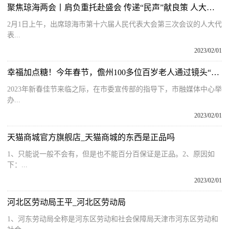
聚焦琼海两会丨肩负重托赴盛会 传递“民声”献良策 人大代表陆续向大会报到
2月1日上午，出席琼海市第十六届人民代表大会第三次会议的人大代
表...
2023/02/01
幸福加点糖！今年春节，儋州100多位百岁老人通过镜头“晒”幸福笑颜
2023年新春佳节来临之际，在市委宣传部的指导下，市融媒体中心举
办...
2023/02/01
天猫商城官方旗舰店_天猫商城的东西是正品吗
1、只能说一般不会有，但是也不能百分百保证是正品。2、原因如
下：...
2023/02/01
河北区劳动局王平_河北区劳动局
1、河东劳动局全称是河东区劳动和社会保障局天津市河东区劳动和