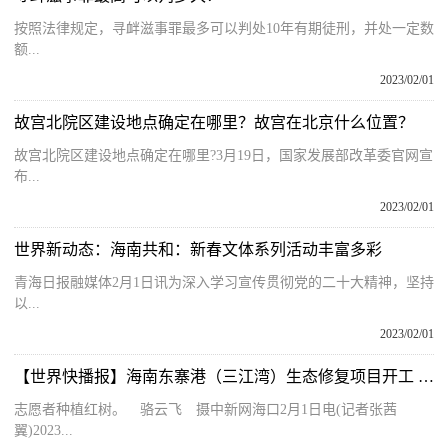
按照法律规定，寻衅滋事罪最多可以判处10年有期徒刑，并处一定数
额...
2023/02/01
故宫北院区建设地点确定在哪里？故宫在北京什么位置？
故宫北院区建设地点确定在哪里?3月19日，国家发展部改革委官网宣
布...
2023/02/01
世界新动态：海南共和：新春文体系列活动丰富多彩
青海日报融媒体2月1日讯为深入学习宣传贯彻党的二十大精神，坚持
以...
2023/02/01
【世界快播报】海南东寨港（三江湾）生态修复项目开工 保护红树林生态系统
志愿者种植红树。 骆云飞 摄中新网海口2月1日电(记者张茜
翼)2023...