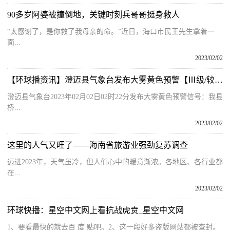
90多岁阿婆被撞倒地，关键时刻兵哥哥挺身救人
“太感谢了，是你救了我母亲的命。”近日，海口市民王先生拿着一
面...
2023/02/02
【环球播资讯】澄迈县气象台发布大雾黄色预警【Ⅲ级/较重】【2023-02-02】
澄迈县气象台2023年02月02日02时22分发布大雾黄色预警信号：我县
桥...
2023/02/02
这里的人气又旺了——海南省旅游业强劲复苏调查
迈进2023年，天气虽冷，但人们心中的暖意渐浓。各地区、各行业都
在...
2023/02/02
环球快播：星空中文网上看抗战虎贲_星空中文网
1、要看最快的就去百 度 贴吧。2、这一段好多盗版网站都被查封。