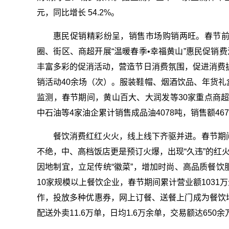
元，同比增长 54.2%。
惠民促销精彩纷呈，销售市场购销两旺。春节
圈、街区、商超开展“温暖春季•幸福黄山”惠民促销
丰富多彩的促消活动，营造节日消费氛围，促进消费
销活动40余场（次）。服装鞋帽、烟酒饮品、年货
监测，春节期间，黄山百大、大润发等30家重点商超企
中石油等4家油企累计销售成品油4078吨，销售额4677
餐饮消费红红火火，线上线下齐驱并进。春节期
不绝，中、高档饭店更是预订火爆，出现“久违”的红
因地制宜，立足传统“徽菜”，增加时尚、高品质餐
10家规模以上餐饮企业，春节期间累计营业额1031
作，投放多种优惠券，网上订餐、送餐上门成为餐饮
配送外卖11.6万单，日均1.6万余单，交易额达650余