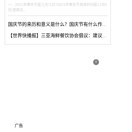
一、2021年寒衣节是几月几日?2021年寒衣节具体时间是11月5
日(星期五...
国庆节的来历和意义是什么？国庆节有什么作用?
【世界快播报】三亚海鲜餐饮协会倡议：建议各类珍稀海产品加价率50％以内
x
广告