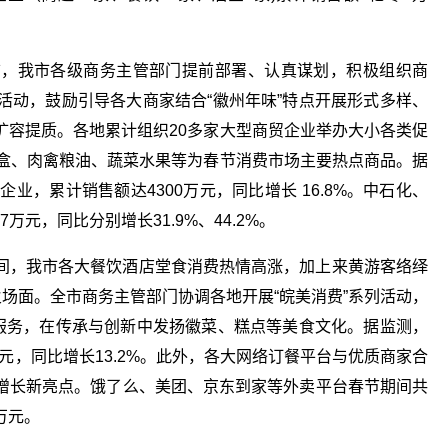
前，我市各级商务主管部门提前部署、认真谋划，积极组织商
费活动，鼓励引导各大商家结合“徽州年味”特点开展形式多样、
扩容提质。各地累计组织20多家大型商贸企业举办大小各类促
礼盒、肉禽粮油、蔬菜水果等为春节消费市场主要热点商品。据
业，累计销售额达4300万元，同比增长 16.8%。中石化、
万元，同比分别增长31.9%、44.2%。
间，我市各大餐饮酒店堂食消费热情高涨，加上来黄游客络绎
火场面。全市商务主管部门协调各地开展“皖美消费”系列活动，
饮服务，在传承与创新中发扬徽菜、糕点等美食文化。据监测，
万元，同比增长13.2%。此外，各大网络订餐平台与优质商家合
增长新亮点。饿了么、美团、京东到家等外卖平台春节期间共
万元。