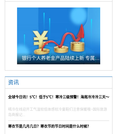
银行个人养老金产品陆续上新 专属储蓄期限偏1年至5年的中长期
资讯
全球今日讯！5℃！低于5℃！寒冷三级预警！海南冷冷冷三天～
晴冷在线迎开工气温较低体感较冷童鞋们注意保暖哦~国际旅游
岛商报记...
寒衣节是几月几日？寒衣节的节日时间是什么时候？