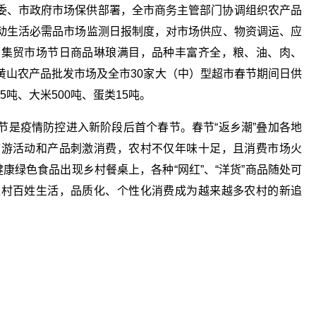
委、市政府市场保供部署，全市商务主管部门协调组织农产品
动生活必需品市场监测日报制度，对市场供应、物资调运、应
、集贸市场节日商品琳琅满目，品种丰富齐全，粮、油、肉、
黄山农产品批发市场及全市30家大（中）型超市春节期间日供
5吨、大米500吨、蛋类15吨。
节是疫情防控进入新阶段后首个春节。春节“返乡潮”叠加各地
旅游活动和产品刺激消费，农村不仅年味十足，且消费市场火
康绿色食品出现乡村餐桌上，各种“网红”、“洋货”商品随处可
农村百姓生活，品质化、个性化消费成为越来越多农村的新追
主管部门
节日市场