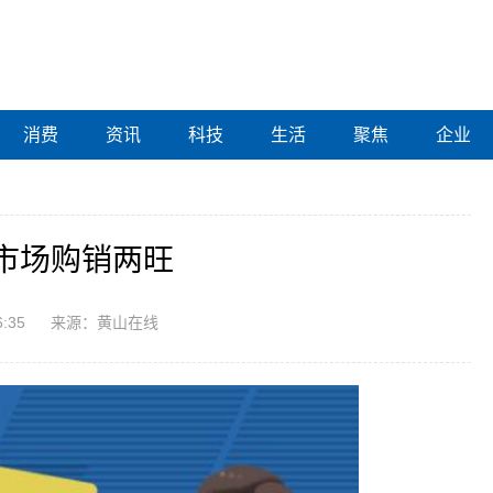
消费
资讯
科技
生活
聚焦
企业
市场购销两旺
6:35
来源：黄山在线