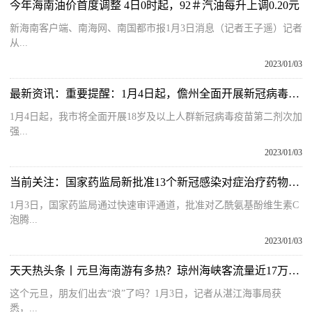
今年海南油价首度调整 4日0时起，92＃汽油每升上调0.20元
新海南客户端、南海网、南国都市报1月3日消息（记者王子遥）记者
从...
2023/01/03
最新资讯：重要提醒：1月4日起，儋州全面开展新冠病毒疫苗“第四针”接种
1月4日起，我市将全面开展18岁及以上人群新冠病毒疫苗第二剂次加
强...
2023/01/03
当前关注：国家药监局新批准13个新冠感染对症治疗药物上市，海南两药企入选
1月3日，国家药监局通过快速审评通道，批准对乙酰氨基酚维生素C
泡腾...
2023/01/03
天天热头条丨元旦海南游有多热？琼州海峡客流量近17万人次，同比增长77％
这个元旦，朋友们出去“浪”了吗？1月3日，记者从湛江海事局获
悉，...