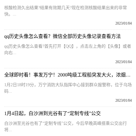
核酸检测久出结果?结果有效期几天?现在检测核酸结果出来的非常
快。...
2023/01/04
qq历史头像怎么查看？微信全部历史头像记录查看方法
qq历史头像怎么查看?首先打开【QQ】，点击左上角的【头像】或者
向右...
2023/01/04
全球即时看！事发万宁！2000吨级工程船突发大火，浓烟滚滚……
1月2日18时19分，万宁消防大队指挥中心接到群众报警称，位于乌场
码...
2023/01/04
1月4日起，白沙洲到光谷有了“定制专线”公交
白沙洲至光谷也有了“定制专线”公交，今后早晚高峰搭乘公交出行
将...