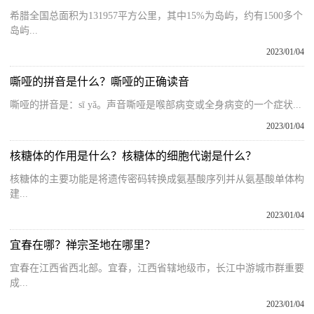
希腊全国总面积为131957平方公里，其中15%为岛屿，约有1500多个
岛屿...
2023/01/04
嘶哑的拼音是什么？嘶哑的正确读音
嘶哑的拼音是：sī yǎ。声音嘶哑是喉部病变或全身病变的一个症状...
2023/01/04
核糖体的作用是什么？核糖体的细胞代谢是什么？
核糖体的主要功能是将遗传密码转换成氨基酸序列并从氨基酸单体构
建...
2023/01/04
宜春在哪？禅宗圣地在哪里？
宜春在江西省西北部。宜春，江西省辖地级市，长江中游城市群重要
成...
2023/01/04