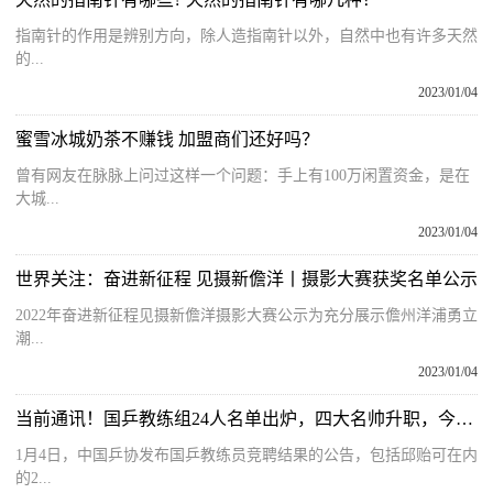
指南针的作用是辨别方向，除人造指南针以外，自然中也有许多天然
的...
2023/01/04
蜜雪冰城奶茶不赚钱 加盟商们还好吗？
曾有网友在脉脉上问过这样一个问题：手上有100万闲置资金，是在
大城...
2023/01/04
世界关注：奋进新征程 见摄新儋洋丨摄影大赛获奖名单公示
2022年奋进新征程见摄新儋洋摄影大赛公示为充分展示儋州洋浦勇立
潮...
2023/01/04
当前通讯！国乒教练组24人名单出炉，四大名帅升职，今日出征多哈迎新年首战
1月4日，中国乒协发布国乒教练员竞聘结果的公告，包括邱贻可在内
的2...