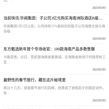
日，...
2023/01/03
当前快讯:华闻集团：子公司3亿元购买海南洲际酒店B座大厦部分房产
华闻集团1月3日公告，公司持有55%股权的控股子公司海南文旅与海
岛临...
2023/01/03
东方甄选新年首个专场收官：100款海南产品多数售罄
36氪获悉，近日，受民盟海南省委邀请，在海南省商务厅的指导和三
亚...
2023/01/03
最野性的春节旅行，藏在这片秘境里
再过十几天，就是春节旅行的高峰，抢票成了放假前夕的固定动作，
有...
2023/01/03