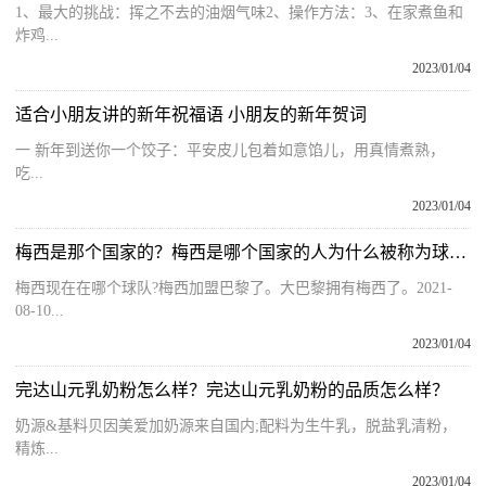
1、最大的挑战：挥之不去的油烟气味2、操作方法：3、在家煮鱼和
炸鸡...
2023/01/04
适合小朋友讲的新年祝福语 小朋友的新年贺词
一 新年到送你一个饺子：平安皮儿包着如意馅儿，用真情煮熟，
吃...
2023/01/04
梅西是那个国家的？梅西是哪个国家的人为什么被称为球王？
梅西现在在哪个球队?梅西加盟巴黎了。大巴黎拥有梅西了。2021-
08-10...
2023/01/04
完达山元乳奶粉怎么样？完达山元乳奶粉的品质怎么样？
奶源&基料贝因美爱加奶源来自国内;配料为生牛乳，脱盐乳清粉，
精炼...
2023/01/04