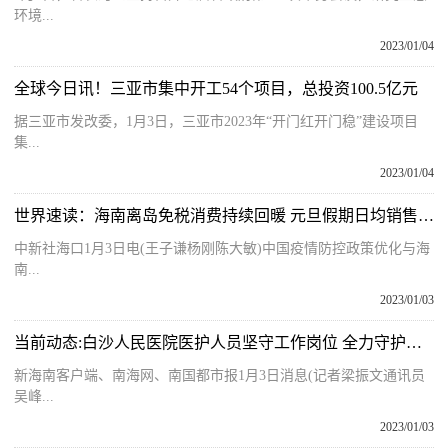
环境...
2023/01/04
全球今日讯！三亚市集中开工54个项目，总投资100.5亿元
据三亚市发改委，1月3日，三亚市2023年“开门红开门稳”建设项目
集...
2023/01/04
世界速读：海南离岛免税消费持续回暖 元旦假期日均销售额1.4亿元
中新社海口1月3日电(王子谦杨刚陈大敏)中国疫情防控政策优化与海
南...
2023/01/03
当前动态:白沙人民医院医护人员坚守工作岗位 全力守护百姓健康
新海南客户端、南海网、南国都市报1月3日消息(记者梁振文通讯员
吴峰...
2023/01/03