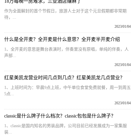
18万每晚一房难求，三亚酒店赚麻了
作为全面解封的首个节假日，旅游人士对于这个元旦假期都非常期
待，...
2023/01/04
什么是全开麦？全开麦是什么意思？全开麦半开麦介绍
1、全开麦的意思是舞台表演时，伴奏里没有原唱，单纯的伴奏，人
声部...
2023/01/04
红星美凯龙营业时间几点到几点？红星美凯龙几点营业？
1、上班时间为：早晨9点上班，中午单位食堂免费就餐，周一到周五
5点...
2023/01/04
classic是什么牌子什么档次？classic包包是什么牌子？
1、classic是国内知名的男装品牌，公司目前已经发展成为一家集服
装...