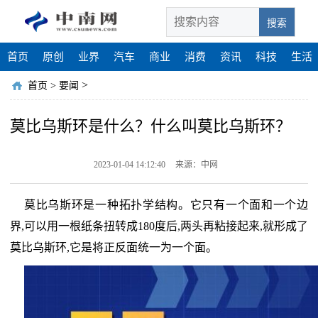
搜索
首页
原创
业界
汽车
商业
消费
资讯
科技
生活
>
首页
>
要闻
莫比乌斯环是什么？什么叫莫比乌斯环？
2023-01-04 14:12:40
来源：中网
莫比乌斯环是一种拓扑学结构。它只有一个面和一个边
界,可以用一根纸条扭转成180度后,两头再粘接起来,就形成了
莫比乌斯环,它是将正反面统一为一个面。