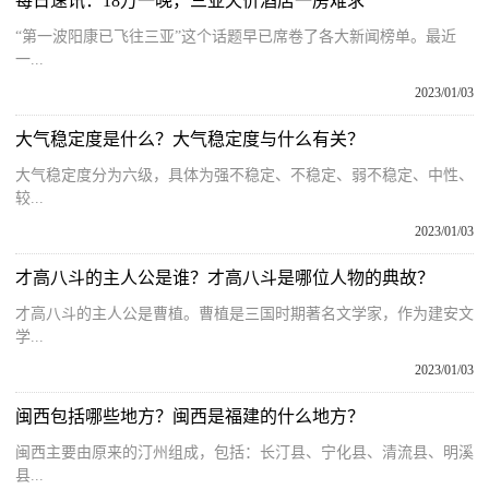
每日速讯：18万一晚，三亚天价酒店一房难求
“第一波阳康已飞往三亚”这个话题早已席卷了各大新闻榜单。最近
一...
2023/01/03
大气稳定度是什么？大气稳定度与什么有关？
大气稳定度分为六级，具体为强不稳定、不稳定、弱不稳定、中性、
较...
2023/01/03
才高八斗的主人公是谁？才高八斗是哪位人物的典故？
才高八斗的主人公是曹植。曹植是三国时期著名文学家，作为建安文
学...
2023/01/03
闽西包括哪些地方？闽西是福建的什么地方？
闽西主要由原来的汀州组成，包括：长汀县、宁化县、清流县、明溪
县...