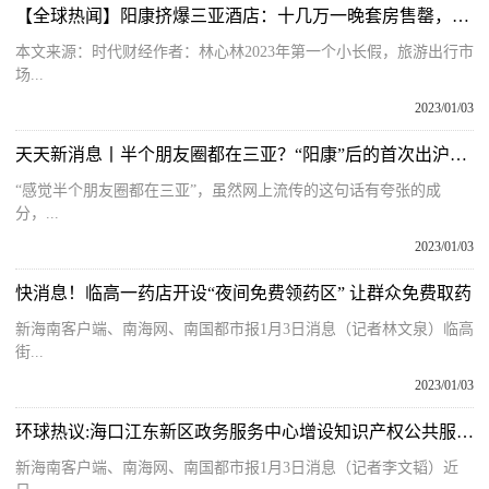
【全球热闻】阳康挤爆三亚酒店：十几万一晚套房售罄，300元/天招不到临时清洁工
本文来源：时代财经作者：林心林2023年第一个小长假，旅游出行市
场...
2023/01/03
天天新消息丨半个朋友圈都在三亚？“阳康”后的首次出沪旅行，他们最大的感受是“顺畅”
“感觉半个朋友圈都在三亚”，虽然网上流传的这句话有夸张的成
分，...
2023/01/03
快消息！临高一药店开设“夜间免费领药区” 让群众免费取药
新海南客户端、南海网、南国都市报1月3日消息（记者林文泉）临高
街...
2023/01/03
环球热议:海口江东新区政务服务中心增设知识产权公共服务窗口
新海南客户端、南海网、南国都市报1月3日消息（记者李文韬）近