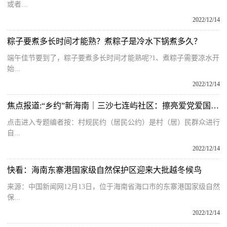
或者...
2022/12/14
粽子要煮多长时间才能熟？煮粽子是冷水下锅煮多久？
端午佳节要到了，粽子要煮多长时间才能熟呢?1、煮粽子需要凉水开
始...
2022/12/14
焦点报道:“乡约”新海南｜三沙七连屿社区：擦亮爱党爱国爱岛底色 共建美丽家园
点击进入专题编者按：村规民约（居民公约）是村（居）民群众进行
自...
2022/12/14
快看：海南东寨港国家级自然保护区迎来大批越冬候鸟
来源：中国新闻网12月13日，位于海南省海口市的东寨港国家级自然
保...
2022/12/14