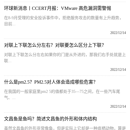
环球新消息丨CCERT月报：VMware 高危漏洞需警惕
在8-9月受理的安全投诉事件中，拒绝服务攻击的数量有上升趋势，
目前...
2022/12/14
对联上下联怎么分左右？对联要怎么区分上下联？
对联上下联怎么分左右如果你的门是从外进的，那我们右手处就是上
联...
2022/12/14
什么是pm2.5？PM2.5对人体会造成哪些危害？
在我国的一般家庭里pm2 5的值都处于35—75之间，在一些汽车尾
气、...
2022/12/14
文昌鱼是鱼吗？简述文昌鱼的外形和体内结构
虽然文昌鱼的外形非常像鱼，但是实际上它却是一种底栖动物，算是