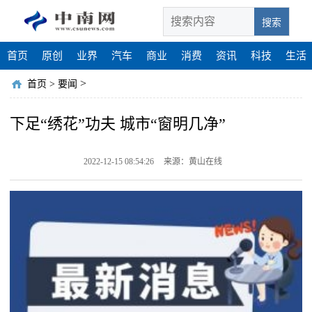
搜索
首页
原创
业界
汽车
商业
消费
资讯
科技
生活
>
首页
>
要闻
下足“绣花”功夫 城市“窗明几净”
2022-12-15 08:54:26
来源：黄山在线