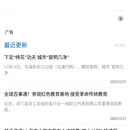
x
广告
最近更新
MORE
下足“绣花”功夫 城市“窗明几净”
12月14日，屯溪新安江公园（屯浦归帆），暖阳普照、城市“窗明几
净...
2022/12/15
全球百事通！参观红色教育基地 接受革命传统教育
近日，祁门县总工会组织各行业一线职工代表到黄山军事博览园参
观，...
2022/12/15