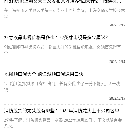
前沿资讯!上海交大首次发布人才培养“四大计划” 持续探索拔尖人才培养
在上海交通大学致远学院一期毕业十周年之际，上海交通大学校长林
忠...
2022/12/15
22寸液晶电视价格是多少？22英寸电视是多少厘米？
创维智能电视选购方式一部画质好的创维智能电视，必须首先得有一
个...
2022/12/15
地摊顺口溜大全 跑江湖顺口溜通用口诀
1、跑江湖摆摊顺口溜?1 出门厂长有交代,少了一分不能卖。2 十块
钱...
2022/12/15
消防股票的龙头股有哪些？2022年消防龙头上市公司名单
2分钟了解：消防概念股票一览表(2022年10月19日)，下文就随点金
君来...