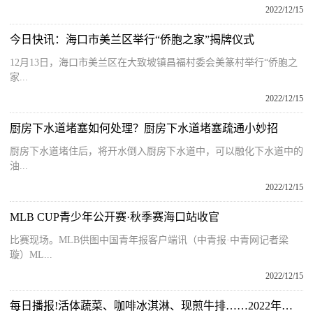
2022/12/15
今日快讯：海口市美兰区举行“侨胞之家”揭牌仪式
12月13日，海口市美兰区在大致坡镇昌福村委会美篆村举行“侨胞之
家...
2022/12/15
厨房下水道堵塞如何处理？厨房下水道堵塞疏通小妙招
厨房下水道堵住后，将开水倒入厨房下水道中，可以融化下水道中的
油...
2022/12/15
MLB CUP青少年公开赛·秋季赛海口站收官
比赛现场。MLB供图中国青年报客户端讯（中青报·中青网记者梁
璇）ML...
2022/12/15
每日播报!活体蔬菜、咖啡冰淇淋、现煎牛排……2022年冬交会海南农垦馆亮点提前看