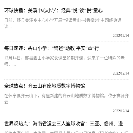
环球快播：美溪中心小学：经典“悦”读“悦”童心
日前，黟县美溪乡中心小学开展“悦读黄山·书香徽州”主题经典诵
读...
2022/12/14
每日速递：碧山小学：“警爸”助教 平安“童”行
12月14日，黟县碧山小学家长课堂如期开课，迎来了一位特殊的老
师，...
2022/12/14
全球热点！齐云山有座地质数字博物馆
在休宁县齐云山下，有座新建的齐云山地质数字博物馆。位于祥源齐
云...
2022/12/14
世界观热点：海南省运会三人篮球收官：三亚、儋州、澄迈、海口摘得四项金牌