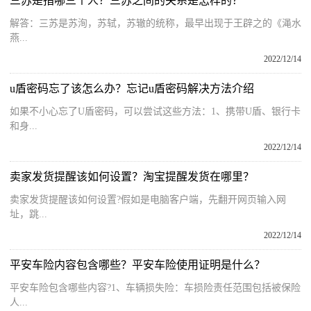
三苏是指哪三个人？三苏之间的关系是怎样的？
解答：三苏是苏洵，苏轼，苏辙的统称，最早出现于王辟之的《渑水
燕...
2022/12/14
u盾密码忘了该怎么办？忘记u盾密码解决方法介绍
如果不小心忘了U盾密码，可以尝试这些方法：1、携带U盾、银行卡
和身...
2022/12/14
卖家发货提醒该如何设置？淘宝提醒发货在哪里？
卖家发货提醒该如何设置?假如是电脑客户端，先翻开网页输入网
址，跳...
2022/12/14
平安车险内容包含哪些？平安车险使用证明是什么？
平安车险包含哪些内容?1、车辆损失险：车损险责任范围包括被保险
人...