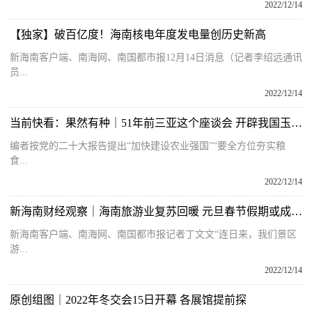
2022/12/14
【独家】破百亿度！海南核电年度发电量创历史新高
新海南客户端、南海网、南国都市报12月14日消息（记者李绍远通讯
员...
2022/12/14
当前快看：果然有种｜51年前三亚这个座谈会 开辟我国玉米单交种选育和应用新篇章
编者按党的二十大报告提出“加快建设农业强国”“要全方位夯实粮
食...
2022/12/14
新海南财经观察｜海南旅游业复苏回暖 元旦春节假期或成转折点？
新海南客户端、南海网、南国都市报记者丁文文“连日来，我们景区
游...
2022/12/14
原创组图｜2022年冬交会15日开幕 各展馆提前探