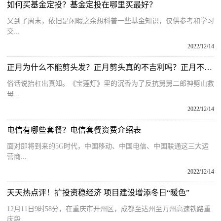
如何买基金定投？基金定投在哪里买最好？
又到了周末，依旧是闲暇之余想科普一些基金知识，仅供参考和学习
交...
2022/12/14
正月为什么不能剪头发？正月剪头真的不吉利吗？正月不理头发的说法
俗话说抬杠出真知。《宝莲灯》里的沉香为了反抗舅舅二郎神劈山救
母...
2022/12/14
电信有哪些套餐？电信套餐资费介绍表
面对即将到来的5G时代，中国移动、中国电信、中国联通这三大运
营商...
2022/12/14
天天热点评！扩投资稳经济 项目建设增添冬日“暖色”
12月11日9时58分，在重庆市开州区，成都至达州至万州高速铁路重
庆段...