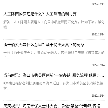
2022/12/14
人工降雨的原理是什么？人工降雨的利与弊
解答：人工降雨主要是人工向云中喷撒降雨催化剂，比如干冰，碘化
银...
2022/12/14
酒干倘卖无是什么意思？酒干倘卖无真正的寓意
一曲《酒干倘卖无》，曾感动无数人，它是1983年电影《搭错车》的
主...
2022/12/14
当前时讯：海口市秀英区创新“一窗办结”服务流程 低保办结时限缩减至20个工作日
■海南日报记者刘操通讯员肖海军近日，在海口市秀英区长流镇美德
村...
2022/12/14
天天视讯！海南环保人士林大委：争做“禁塑”行动派 传递“绿色”好家风