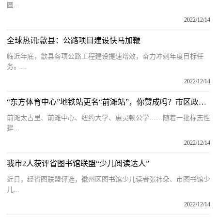
圆...
2022/12/14
全球热讯:歙县：公路项目建设快马加鞭
临近年底，歙县各项公路工程建设提速增效，奋力冲刺年度目标任
务。...
2022/12/14
“东方体育中心”地铁站更名“前滩站”，你赞成吗？市区政协委员接力联名提案背后的故事
前滩太古里、前滩中心、纽约大学、惠灵顿公学……随着一批标志性
建...
2022/12/14
我市2人获评省图书馆联盟“少儿阅读达人”
近日，经省图联盟评选，徽州区图书馆少儿读者张祎朵、市图书馆少
儿...
2022/12/14