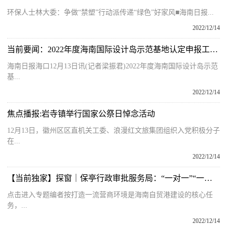
环保人士林大委：争做“禁塑”行动派传递“绿色”好家风■海南日报...
2022/12/14
当前要闻：2022年度海南国际设计岛示范基地认定申报工作启动
海南日报海口12月13日讯(记者梁振君)2022年度海南国际设计岛示范
基...
2022/12/14
焦点播报:岩寺镇举行国家公祭日悼念活动
12月13日，徽州区区直机关工委、浪漫红文旅集团组织入党积极分子
在...
2022/12/14
【当前独家】探窗｜保亭行政审批服务局：“一对一”“一月一审”打造政务服务新高地
点击进入专题编者按打造一流营商环境是海南自贸港建设的核心任
务，...
2022/12/14