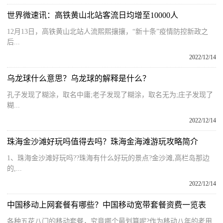
世界微速讯：高铁黄山北站客流日均增至10000人
12月13日，高铁黄山北站人流熙熙攘攘，“新十条”疫情防控新政之
后...
2022/12/14
乌龙球什么意思？乌龙球的解释是什么？
孔子发现了糊涂，取名中庸;老子发现了糊涂，取名无为;庄子发现了
糊...
2022/12/14
珠海金沙滩好玩吗值得去吗？珠海金海滩游玩攻略简介
1、珠海金沙滩好玩吗??珠海有什么好玩的景点?金沙滩,高栏岛那边
的,...
2022/12/14
中国移动上网套餐有哪些？中国移动宽带套餐资费一览表
各种五花八门的移动套餐，究竟哪个最划算呢?作为移动八年的老用