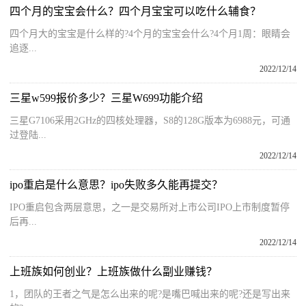
四个月的宝宝会什么？四个月宝宝可以吃什么辅食？
四个月大的宝宝是什么样的?4个月的宝宝会什么?4个月1周：眼睛会
追逐...
2022/12/14
三星w599报价多少？三星W699功能介绍
三星G7106采用2GHz的四核处理器，S8的128G版本为6988元，可通
过登陆...
2022/12/14
ipo重启是什么意思？ipo失败多久能再提交？
IPO重启包含两层意思，之一是交易所对上市公司IPO上市制度暂停
后再...
2022/12/14
上班族如何创业？上班族做什么副业赚钱？
1，团队的王者之气是怎么出来的呢?是嘴巴喊出来的呢?还是写出来