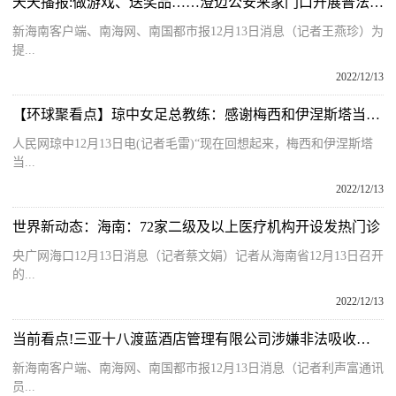
天天播报:做游戏、送奖品……澄迈公安来家门口开展普法宣传了
新海南客户端、南海网、南国都市报12月13日消息（记者王燕珍）为
提...
2022/12/13
【环球聚看点】琼中女足总教练：感谢梅西和伊涅斯塔当年给我们捐球衣
人民网琼中12月13日电(记者毛雷)“现在回想起来，梅西和伊涅斯塔
当...
2022/12/13
世界新动态：海南：72家二级及以上医疗机构开设发热门诊
央广网海口12月13日消息（记者蔡文娟）记者从海南省12月13日召开
的...
2022/12/13
当前看点!三亚十八渡蓝酒店管理有限公司涉嫌非法吸收公众存款
新海南客户端、南海网、南国都市报12月13日消息（记者利声富通讯
员...