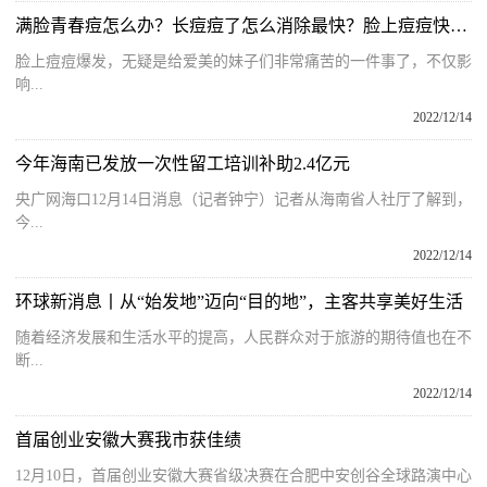
满脸青春痘怎么办？长痘痘了怎么消除最快？脸上痘痘快速去除方法
脸上痘痘爆发，无疑是给爱美的妹子们非常痛苦的一件事了，不仅影
响...
2022/12/14
今年海南已发放一次性留工培训补助2.4亿元
央广网海口12月14日消息（记者钟宁）记者从海南省人社厅了解到，
今...
2022/12/14
环球新消息丨从“始发地”迈向“目的地”，主客共享美好生活
随着经济发展和生活水平的提高，人民群众对于旅游的期待值也在不
断...
2022/12/14
首届创业安徽大赛我市获佳绩
12月10日，首届创业安徽大赛省级决赛在合肥中安创谷全球路演中心